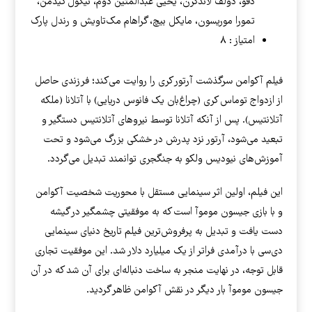
دفو، دولف لاندگرن، یحیی عبدالمتین دوم، نیکول کیدمن،
تمورا موریسون، مایکل بیچ، گراهام مک‌تاویش و رندل پارک
امتیاز : ۸
فیلم آکوامن سرگذشت آرتور کری را روایت می‌کند؛ فرزندی حاصل
از ازدواج توماس کری (چراغ‌بان یک فانوس دریایی) با آتلانا (ملکه
آتلانتیس). پس از آنکه آتلانا توسط نیروهای آتلانتیس دستگیر و
تبعید می‌شود، آرتور نزد پدرش در خشکی بزرگ می‌شود و تحت
آموزش‌های نیودیس ولکو به جنگجری توانمند تبدیل می‌گردد.
این فیلم، اولین اثر سینمایی مستقل با محوریت شخصیت آکوامن
و با بازی جیسون موموآ است که به موفقیتی چشمگیر در گیشه
دست یافت و تبدیل به پرفروش‌ترین فیلم تاریخ دنیای سینمایی
دی‌سی با درآمدی فراتر از یک میلیارد دلار شد. این موفقیت تجاری
قابل توجه، در نهایت منجر به ساخت دنباله‌ای برای آن شد که در آن
جیسون موموآ بار دیگر در نقش آکوامن ظاهر گردید.