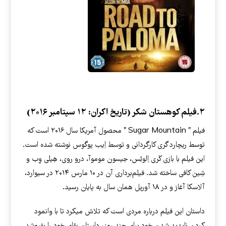
۲.فیلم کوهستان شکر (تاریخ اکران: ۱۲ سپتامبر ۲۰۱۶)
فیلم ” Sugar Mountain ” محصول آمریکا سال ۲۰۱۶ است که
توسط ریچارد گری کارگردانی و توسط اِیب پوگوس نوشته شده است.
این فیلم با بازی کَری اِلوئِس، جیسون موموآ، درو روی، هِیلی وِب و
شِین کافی ساخته شد. فیلم‌برداری آن در ۱۰ مارس ۲۰۱۴ در سیوارد،
آلاسکا آغاز و در ۱۸ آوریل همان سال به پایان رسید.
داستان این فیلم درباره مردی است که تلاش میکرد تا با وانمود