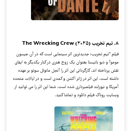
۸. تیم تخریب The Wrecking Crew (۲۰۲۵)
فیلم “تیم تخریب: جدیدترین اثر سینمایی است که در آن جیسون
موموآ و دیو باتیستا بعنوان یک زوج هنری در کنار یکدیگر به ایفای
نقش پرداخته اند. کارگردانی این اثر را آنجل مانوئل سوتو بر عهده
داشته است. این اثر در ژانر اکشن و کمدی است و در ایالات متحده
آمریکا و نیوزلند فیلمبرداری شده است. شما این اثر را می توانید از
وبسایت روناک فیلم دانلود و تماشا کنید.