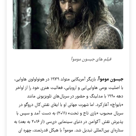
فیلم های جیسون موموآ
جیسون موموآ
، بازیگر آمریکایی متولد ۱۹۷۹ در هونولولوی هاوایی،
با اصلیت بومی هاوایی‌ایی و اروپایی، فعالیت هنری خود را از اواخر
دهه ۱۹۹۰ با مدلینگ و حضور در سریال‌های تلویزیونی مانند
«بایواچ» آغاز کرد. اما شهرت جهانی او با ایفای نقش کال دروگو در
سریال محبوب «بازی تاج و تخت» (۲۰۱۱) به دست آمد و سپس با
پذیرش نقش آکوامن در دنیای سینمایی دی‌سی (از ۲۰۱۶ به بعد) به
ستاره‌ای بین‌المللی تبدیل شد. موموآ با هیکل قدرتمند، چهره ای