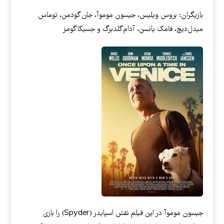
بازیگران: بروس ویلیس، جیسون موموآ، جان گودمن، توماس
میدل‌دیچ، فامک یانسن، آدام گلدبرگ و جسیکا گومز
جیسون موموآ در این فیلم نقش اسپایدر (Spyder) را بازی