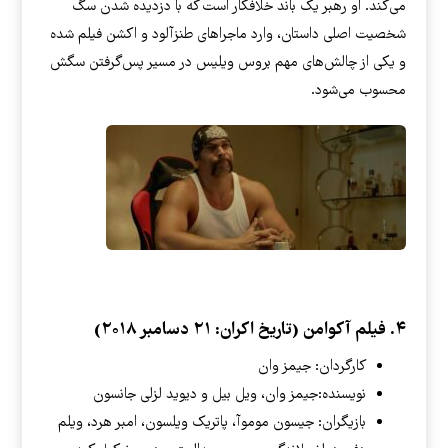
می‌کند. او رهبر یک باند خلافکار است که با دزدیده شدن سگ
شخصیت اصلی داستان، وارد ماجراهای طنزآلود و اکشن فیلم شده
و یکی از چالش‌های مهم بروس ویلیس در مسیر پس‌گرفتن سگش
محسوب می‌شود.
۴. فیلم آکوامن (تاریخ اکران: ۲۱ دسامبر ۲۰۱۸)
کارگردان: جیمز وان
نویسنده:جیمز وان، ویل بیل و دیوید لزلی جانسون
بازیگران: جیسون موموآ، پاتریک ویلسون، امبر هرد، ویلم