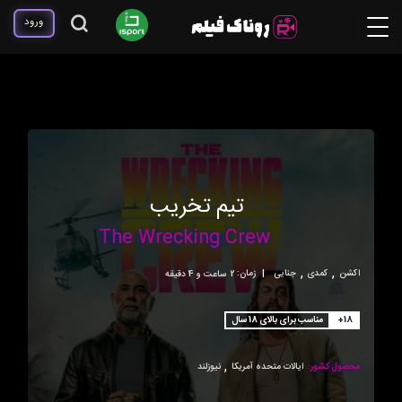
ورود
تیم تخریب
The Wrecking Crew
,
,
اکشن
کمدی
جنایی
|
زمان:
2ساعت و 4 دقیقه
+18
مناسب برای بالای 18 سال
,
محصول کشور:
ایالات متحده آمریکا
نیوزلند