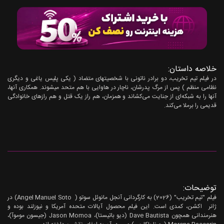
خلاصه داستان:
در فیلم تیم تخریب، دو برادر ناتونی با شخصیتهای متضاد ( یکی پلیس یاغی و دیگری
نظامی منظم ) پس از مرگ پدرشان، ناچار در هاوایی با هم متحد میشوند. همکاری آنها،
آنها را به شبکه‌ای از جنایت می‌کشاند و همزمان، هم راز یک قتل و هم رازهای خانوادگی
قدیمی را برملا می‌کند.
توضیحات:
فیلم "تیم تخریب" (2026) به کارگردانی آنجل مانوئل سوتو ( Angel Manuel Soto) در
ژانر اکشن، کمدی است. این فیلم محصول آیالات متحده آمریکا و نیوزلند بوده و
هنرمندانی همچون Dave Bautista (دیو باتیستا)،‌ Jason Momoa (جیسون موموآ)،‌