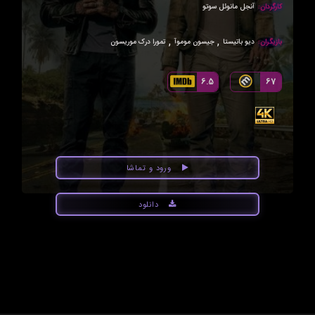
کارگردان:
آنجل مانوئل سوتو
,
,
بازیگران:
دیو باتیستا
جیسون موموآ
تمورا درک موریسون
6.5
67
ورود و تماشا
دانلود