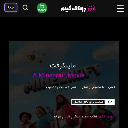
ورود
ماینکرفت
A Minecraft Movie
,
,
اکشن
ماجراجویی
کمدی
|
زمان:
1ساعت و 41 دقیقه
+18
مناسب برای بالای 18 سال
,
,
محصول کشور:
ایالات متحده آمریکا
کانادا
نیوزلند