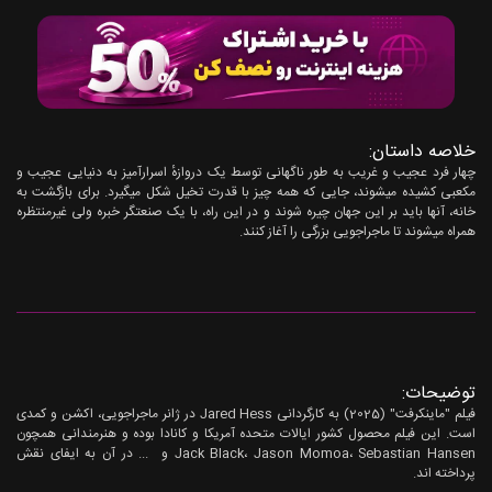
خلاصه داستان:
چهار فرد عجیب و غریب به طور ناگهانی توسط یک دروازهٔ اسرارآمیز به دنیایی عجیب و
مکعبی کشیده میشوند، جایی که همه چیز با قدرت تخیل شکل میگیرد. برای بازگشت به
خانه، آنها باید بر این جهان چیره شوند و در این راه، با یک صنعتگر خبره ولی غیرمنتظره
همراه میشوند تا ماجراجویی بزرگی را آغاز کنند.
توضیحات:
فیلم "ماینکرفت" (2025) به کارگردانی Jared Hess در ژانر ماجراجویی، اکشن و کمدی
است. این فیلم محصول کشور ایالات متحده آمریکا و کانادا بوده و هنرمندانی همچون
Jack Black، Jason Momoa، Sebastian Hansen و ... در آن به ایفای نقش
پرداخته اند.