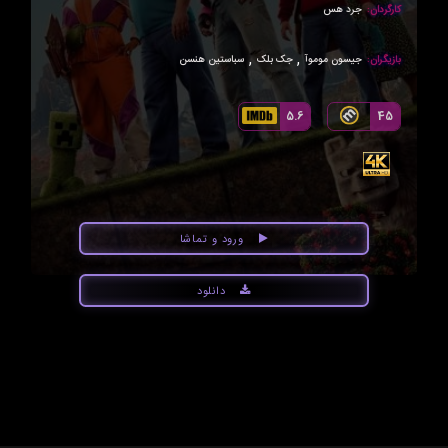
کارگردان:
جرد هس
,
,
بازیگران:
جیسون موموآ
جک بلک
سباستین هنسن
5.6
45
ورود و تماشا
دانلود