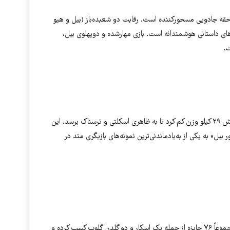
حقه جادویی مسحورکننده است. رقابت دو شعبده‌باز (بیل و هیو
ای داستانی هوشمندانه است. بازی مهارشده و دوپهلوی بیل،
ت.
شاهدی بر اوج فداکاری بیل برای هنر. او برای این نقش ۲۹ کیلو وزن کم کرد تا به ظاهری اسکلتی و ترسناک برسد. این
 بیل» به یکی از به‌یادماندنی‌ترین نمونه‌های بازیگری متد در
کریستین بیل در طول دوران حرفه‌ای خود تا کنون مجموعاً ۷۶ جایزه از جمله یک اسکار و دو گلدن گلوب کسب کرده و