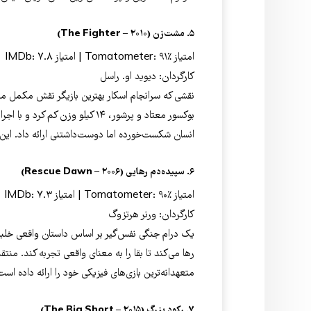
۵. مشت‌زن (The Fighter – ۲۰۱۰)
امتیاز Tomatometer: ۹۱٪ | امتیاز IMDb: ۷.۸
کارگردان: دیوید او. راسل
نقشی که سرانجام اسکار بهترین بازیگر نقش مکمل مرد 
بوکسور معتاد و پرشور، ۱۴ کیلو وز
انسان شکست‌خورده اما دوست‌داشتنی ارائه داد. این ا
۶. سپیده‌دم رهایی (Rescue Dawn – ۲۰۰۶)
امتیاز Tomatometer: ۹۰٪ | امتیاز IMDb: ۷.۳
کارگردان: ورنر هرتزوگ
یک درام جنگی نفس‌گیر بر اساس داستان واقعی خلبان
رها می‌کند تا بقا را به معنای واقعی تجربه کند. من
متعهدانه‌ترین بازی‌های فیزیکی خود را ارائه داده است
۷. رکود بزرگ (The Big Short – ۲۰۱۵)