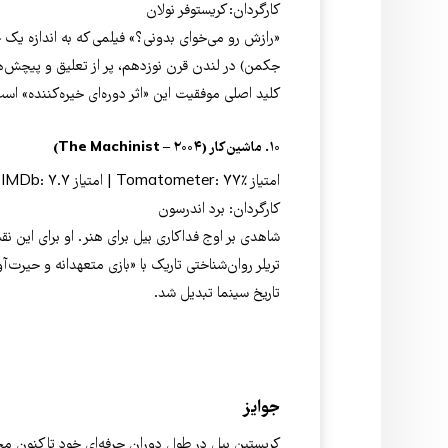
کارگردان: کریستوفر نولان
«رازش رو می‌خوای بدونی؟» فیلمی که به اندازه یک 
جکمن) در لندن قرن نوزدهم، پر از تعلیق و پیچش‌ه
کلید اصلی موفقیت این «اثر دوره‌ای خیره‌کننده» اس
۱۰. ماشین‌کار (The Machinist – ۲۰۰۴)
امتیاز Tomatometer: ۷۷٪ | امتیاز IMDb: ۷.۷
کارگردان: برد اندرسون
تریلر روان‌شناختی تاریک با «بازی متعهدانه و حیرت‌آور
تاریخ سینما تبدیل شد.
جوایز