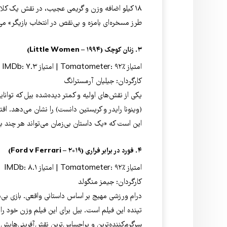
۱۸ کیلو اضافه وزن و گریمی عجیب، در نقش یک کلا
طرز مسخره‌ای بامزه و بی‌نقص در انتخاب بازیگر» می‌
۳. زنان کوچک (Little Women – ۱۹۹۴)
امتیاز Tomatometer: ۹۲٪ | امتیاز IMDb: ۷.۳
کارگردان: جیلیان آرمسترانگ
یکی از نقش‌های اولیه و کمتر دیده‌شده بیل که توانا
(وینونا رایدر و کریستین دانست) را نشان می‌دهد. اقت
این است که «یک داستان بی‌زمان می‌تواند هر چند ب
۴. فورد در برابر فراری (Ford v Ferrari – ۲۰۱۹)
امتیاز Tomatometer: ۹۲٪ | امتیاز IMDb: ۸.۱
کارگردان: جیمز منگولد
درام ورزشی مهیج بر اساس داستانی واقعی. بازی بی‌
تپنده این فیلم است. بیل برای این فیلم وزن خود را 
سرگرم‌کننده‌ترین و پراحساس‌ترین نقش‌آفرینی‌هایش