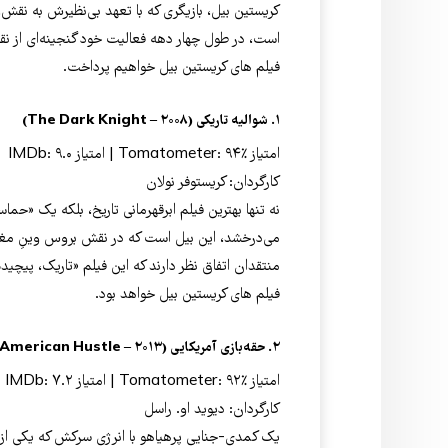
است، در طول چهار دهه فعالیت خود گنجینه‌ای از نق
فیلم های کریستین بیل خواهیم پرداخت.
۱. شوالیه تاریکی (The Dark Knight – ۲۰۰۸)
امتیاز Tomatometer: ۹۴٪ | امتیاز IMDb: ۹.۰
کارگردان: کریستوفر نولان
نه تنها بهترین فیلم ابرقهرمانی تاریخ، بلکه یک «ح
می‌درخشد، این بیل است که در نقش بروس وینِ مغم
منتقدان اتفاق نظر دارند که این فیلم «تاریک، پیچیده
فیلم های کریستین بیل خواهد بود.
۲. حقه‌بازی آمریکایی (American Hustle – ۲۰۱۳)
امتیاز Tomatometer: ۹۲٪ | امتیاز IMDb: ۷.۲
کارگردان: دیوید او. راسل
یک کمدی-جنایی پرهیاهو با انرژی سرکش که یکی از به