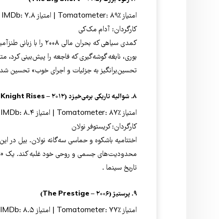
امتیاز Tomatometer: ۸۹٪ | امتیاز IMDb: ۷.۸
کارگردان: آدام مک‌کی
کمدی سیاهی که بحران مال
بوری، نابغه گوشه‌گیری که فاجعه را پیش‌بینی کرد، مت
تحسین‌برانگیز به جزئیات و اجرای خوب» تحسین شد
۸. شوالیه تاریکی برمی‌خیزد (The Dark Knight Rises – ۲۰۱۲)
امتیاز Tomatometer: ۸۷٪ | امتیاز IMDb: ۸.۴
کارگردان: کریستوفر نولان
اختتامیه باشکوه و حماسی سه‌گانه نولان. بیل در این
محدودیت‌های جسمی و روحی خود غلبه کند. یک «جمع‌
تاریخ سینما .
۹. پرستیژ (The Prestige – ۲۰۰۶)
امتیاز Tomatometer: ۷۷٪ | امتیاز IMDb: ۸.۵