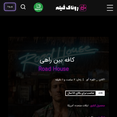
ورود
کافه بین راهی
Road House
,
اکشن
دلهره آور
|
زمان:
2ساعت و 1 دقیقه
+18
مناسب برای بالای 18 سال
محصول کشور:
ایالات متحده آمریکا