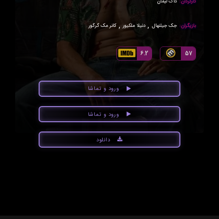
کارگردان:
داگ لیمان
,
,
بازیگران:
جک جیلنهال
دنیلا ملکیور
کانر مک گرگور
6.2
57
ورود و تماشا
ورود و تماشا
دانلود