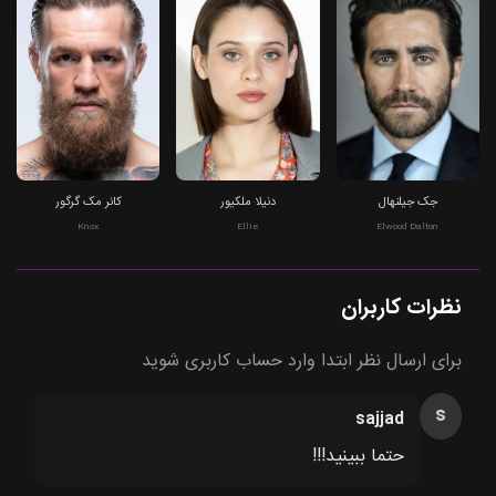
جک جیلنهال
دنیلا ملکیور
کانر مک گرگور
Knox
Ellie
Elwood Dalton
نظرات کاربران
برای ارسال نظر ابتدا وارد حساب کاربری شوید
s
sajjad
حتما ببینید!!!