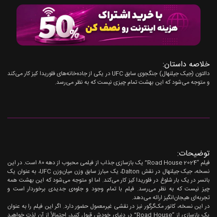
خلاصه داستان:
دالتون (جیک جیلنهال) جنگجوی سابق UFC در یکی از جاده‌خانه‌های فلوریدا کیز کار می‌کند
و متوجه می‌شود که این بهشت ​​تمام چیزی نیست که به نظر می‌رسد.
توضیحات:
فیلم “Road House 2024” یک بازسازی جذاب از فیلمی محبوب از دهه ۸۰ است. در این
نسخه، جیک جیلنهال در نقش Dalton، یک مبارز سابق وزن میان‌وزن UFC، به عنوان یک
بانسر در یک بار شلوغ در فلوریدا کیز کار می‌کند. اما او متوجه می‌شود که این بهشت همه
چیز نیست که به نظر می‌رسد. فیلم با تمام وجود و جلوه‌ی جدیدی برخوردار است و
تجربه‌ای هیجان‌انگیز ارائه می‌دهد.
در این نسخه، کانور مک‌گرگور نیز در نقشی غیرمعمول حضور دارد. اگر این فیلم را به عنوان
یک بازسازی از “Road House” در دنیای خودش قبول کنید، احتمالاً از آن لذت خواهید