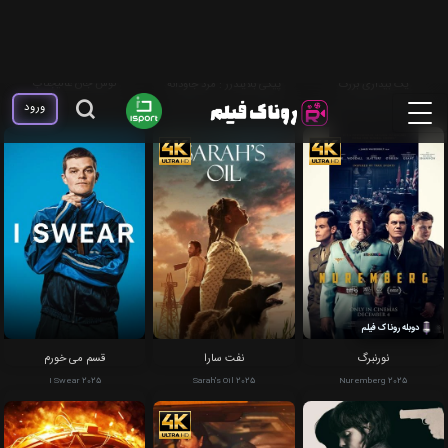
دوبله فارسی
دوبله فارسی
دوبله روناک فیلم
نوش جان عالیجناب
یک بیداری بزرگ
پیکی بلایندرز : مرد جاودانه
Bon Appetit, Your Majesty 2025
Peaky Blinders: The Immortal
A Great Awakening 2026
Man 2026
دوبله روناک فیلم
نورنبرگ
نفت سارا
قسم می خورم
I Swear 2025
Sarah's Oil 2025
Nuremberg 2025