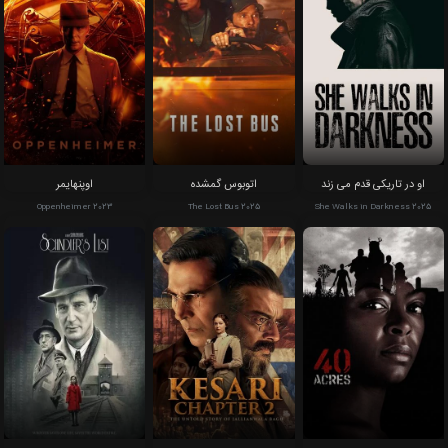
او در تاریکی قدم می زند
اتوبوس گمشده
اوپنهایمر
Oppenheimer 2023
The Lost Bus 2025
She Walks in Darkness 2025
40 هکتار
زعفرانی فصل 2: ​​داستان ناگفته
فهرست شیندلر