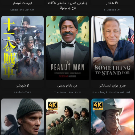
باغ جالیانوالا
Schindler's List 1993
40 Acres 2024
Kesari Chapter 2: The Untold Story
of Jallianwala Bagh 2025
چیزی برای ایستادگی
مرد بادام زمینی
11 شورشی
11 Rebels 2024
The Peanut Man 2024
Something to Stand for with Mike
Rowe 2024