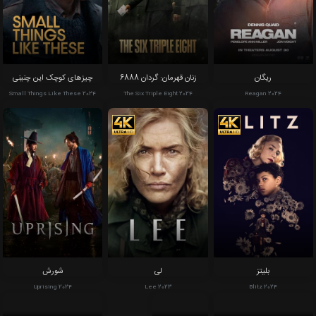
ریگان
زنان قهرمان: گردان 6888
چیزهای کوچک این‌ چنینی
Small Things Like These 2024
The Six Triple Eight 2024
Reagan 2024
اپلیکیشن روناک فیلم
×
دانلود کن
تماشای نامحدود فیلم و سریال
بلیتز
لی
شورش
Uprising 2024
Lee 2023
Blitz 2024