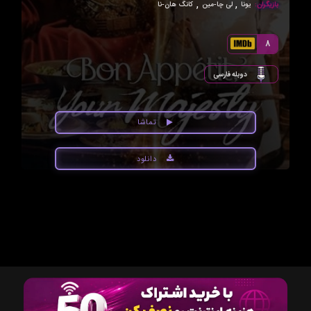
,
,
بازیگران:
یونا
لی چا-مین
کانگ هان-نا
8
دوبله فارسی
تماشا
دانلود