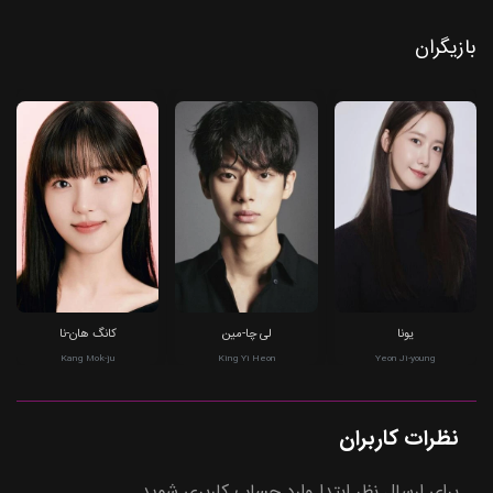
بازیگران
یونا
لی چا-مین
کانگ هان-نا
Kang Mok-ju
King Yi Heon
Yeon Ji-young
نظرات کاربران
برای ارسال نظر ابتدا وارد حساب کاربری شوید