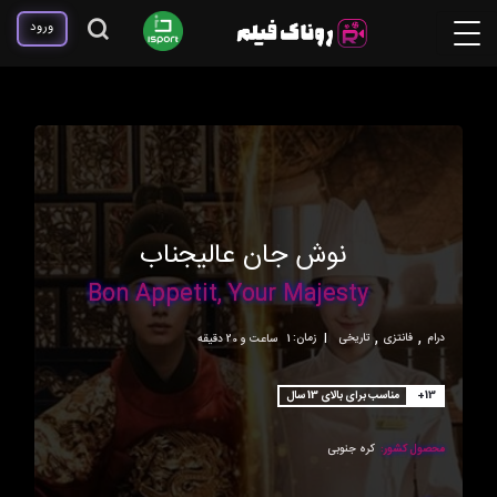
ورود
نوش جان عالیجناب
Bon Appetit, Your Majesty
,
,
درام
فانتزی
تاریخی
|
زمان:
1 ساعت و 20 دقیقه
+13
مناسب برای بالای 13 سال
محصول کشور:
کره جنوبی