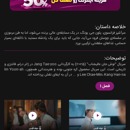
خلاصه داستان:
سرآشپز فرانسوی، یئون جی یونگ، در یک مسابقه‌ی عالی برنده می‌شود، اما به طرز مرموزی
در سلسله‌ی چوسان فرود می‌آید، جایی که باید برای یک پادشاه مستبد با ذائقه‌ای بسیار
حساس، غذاهای سلطنتی ترکیبی بپزد.
توضیحات:
سریال "نوش جان عالیجناب" (2025) به کارگردانی Jang Tae-yoo در ژانر درام، فانتزی و
تاریخی است. این سریال محصول کره جنوبی بوده و هنرمندانی همچون Im Yoon-ah ،
Lee Chae-Min، Kang Han-na و ... در آن به ایفای نقش پرداخته اند.
فصل 1
دوبله فارسی
دوبله فارسی