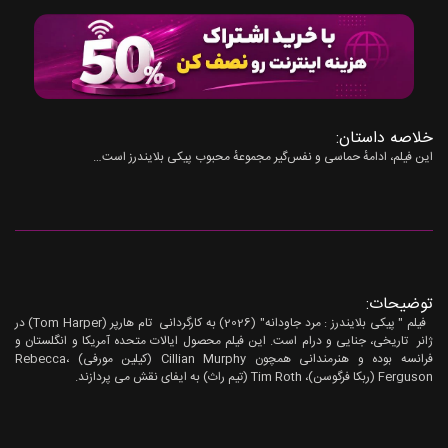
خلاصه داستان:
این فیلم، ادامهٔ حماسی و نفس‌گیر مجموعهٔ محبوب پیکی بلایندرز است…
توضیحات:
فیلم " پیکی بلایندرز : مرد جاودانه" (2026) به کارگردانی تام هارپر (Tom Harper) در
ژانر تاریخی، جنایی و درام است. این فیلم محصول ایالات متحده آمریکا و انگلستان و
فرانسه بوده و هنرمندانی همچون Cillian Murphy (کیلین مورفی) ،Rebecca
Ferguson (ربکا فرگوسن)، Tim Roth (تیم راث) به ایفای نقش می پردازند.