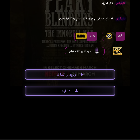
کارگردان:
تام هارپر
,
,
بازیگران:
کیلیان مورفی
بری کیوگن
ربکا فرگوسن
6.5
59
دوبله روناک فیلم
ورود و تماشا
دانلود