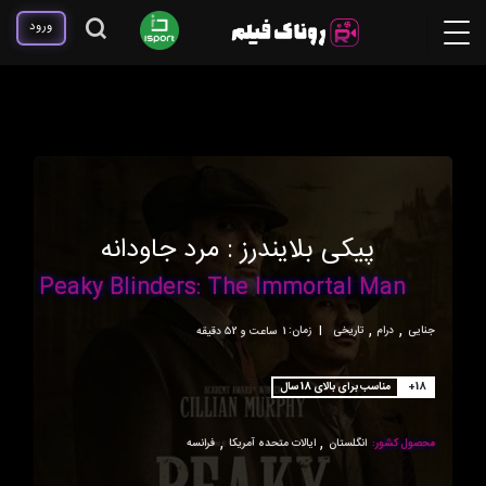
ورود
پیکی بلایندرز : مرد جاودانه
Peaky Blinders: The Immortal Man
,
,
جنایی
درام
تاریخی
|
زمان:
1ساعت و 52 دقیقه
+18
مناسب برای بالای 18 سال
,
,
محصول کشور:
انگلستان
ایالات متحده آمریکا
فرانسه