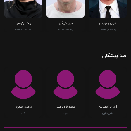
کیلیان مورفی
بری کیوگن
ربکا فرگوسن
Kaulo / Zelda
Duke Shelby
Tommy Shelby
صداپیشگان
آرمان احمدیان
سعید قره داغلی
محمد حریری
تامی شلبی
دوک
بکت