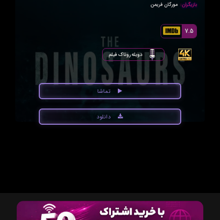
بازیگران:
مورگان فریمن
7.5
دوبله روناک فیلم
تماشا
دانلود