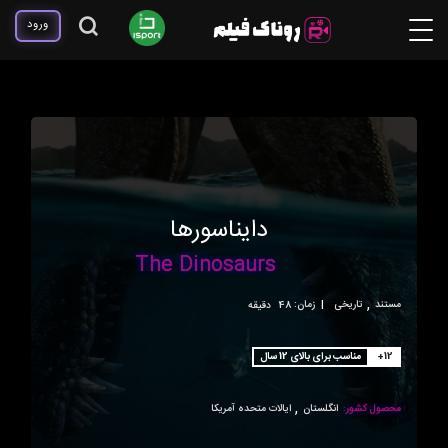
ورود
دایناسورها
The Dinosaurs
,
مستند
تاریخی
|
زمان:
48 دقیقه
+12
مناسب برای بالای 12 سال
,
محصول کشور:
انگلستان
ایالات متحده آمریکا