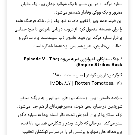
ستاره مرگ. او در این مسیر با یک شوالیه جدای پیر، یک خلبان
مغرور و یک ووکی وفادار همسفر می‌شود.
این فیلم همه چیز را تغییر داد. نه تنها یک ژانر، بلکه فرهنگ عامه
را برای همیشه متحول کرد. از غروب دوتایی تاتوئین تا نبرد حماسی
بر فراز ستاره مرگ، این فیلم جادوی ناب سینماست و با سادگی و
اصالت بی‌نظیرش، هنوز هم پس از دهه‌ها باشکوه است.
۱. جنگ ستارگان: امپراتوری ضربه می‌زند (Episode V – The
Empire Strikes Back)
کارگردان: اروین کرشنر | سال ساخت: ۱۹۸۰
IMDb: ۸.۷ | Rotten Tomatoes: ۹۴٪
خلاصه داستان: پس از حمله نیروهای امپراتوری به پایگاه مخفی
شورشیان در سیاره یخی هوث، مسیر قهرمانان از هم جدا می‌شود.
لوک اسکای‌واکر برای آموزش تحت نظر استاد یودا به سیاره داگوبا
سفر می‌کند. در حالی که دارث ویدر و شکارچی فضایی، بابا فت،
بی‌رحمانه هان سولو و پرنسس لیا را در سراسر کهکشان تعقیب