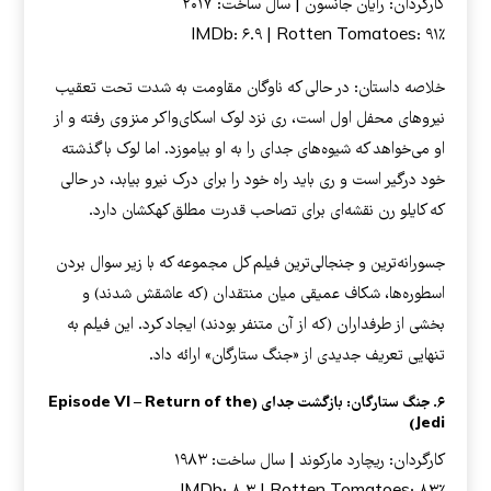
کارگردان: رایان جانسون | سال ساخت: ۲۰۱۷
IMDb: ۶.۹ | Rotten Tomatoes: ۹۱٪
خلاصه داستان: در حالی که ناوگان مقاومت به شدت تحت تعقیب
نیروهای محفل اول است، ری نزد لوک اسکای‌واکر منزوی رفته و از
او می‌خواهد که شیوه‌های جدای را به او بیاموزد. اما لوک با گذشته
خود درگیر است و ری باید راه خود را برای درک نیرو بیابد، در حالی
که کایلو رن نقشه‌ای برای تصاحب قدرت مطلق کهکشان دارد.
جسورانه‌ترین و جنجالی‌ترین فیلم کل مجموعه که با زیر سوال بردن
اسطوره‌ها، شکاف عمیقی میان منتقدان (که عاشقش شدند) و
بخشی از طرفداران (که از آن متنفر بودند) ایجاد کرد. این فیلم به
تنهایی تعریف جدیدی از «جنگ ستارگان» ارائه داد.
۶. جنگ ستارگان: بازگشت جدای (Episode VI – Return of the
Jedi)
کارگردان: ریچارد مارکوند | سال ساخت: ۱۹۸۳