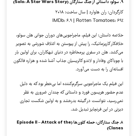
۹. سولو: داستانی از جنگ ستارگان (Solo: A Star Wars Story)
کارگردان: ران هاوارد | سال ساخت: ۲۰۱۸
IMDb: ۶.۹ | Rotten Tomatoes: ۶۹٪
خلاصه داستان: این فیلم، ماجراجویی‌های دوران جوانی هان سولو،
خلافکار کاریزماتیک، را پیش از پیوستن به ائتلاف شورشی به تصویر
می‌کشد. هان در سفری پرمخاطره در دنیای تبهکاران، برای اولین بار
با چوباکای وفادار و لاندو کالریسیان جذاب آشنا شده و هزاره فالکون
افسانه‌ای را به دست می‌آورد.
این فیلم یک ماجراجویی سرگرم‌کننده اما بی‌خطر بود که به دلیل
عدم حضور هریسون فورد و داستانی که چندان ضروری به نظر
نمی‌رسید، نتوانست در گیشه بدرخشد و به اولین شکست تجاری
دیزنی در این فرنچایز تبدیل شد.
۸. جنگ ستارگان: حمله کلون‌ها (Episode II – Attack of the
Clones)