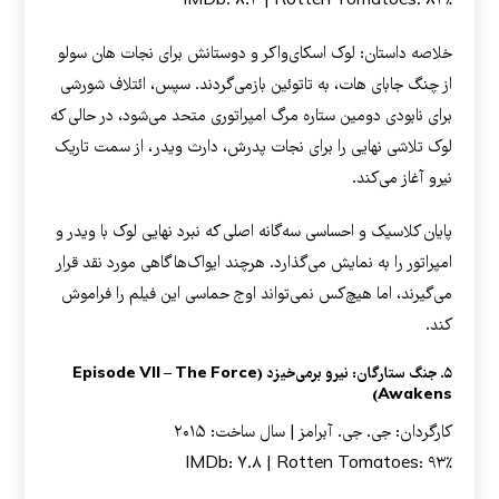
IMDb: ۸.۳ | Rotten Tomatoes: ۸۳٪
خلاصه داستان: لوک اسکای‌واکر و دوستانش برای نجات هان سولو
از چنگ جابای هات، به تاتوئین بازمی‌گردند. سپس، ائتلاف شورشی
برای نابودی دومین ستاره مرگ امپراتوری متحد می‌شود، در حالی که
لوک تلاشی نهایی را برای نجات پدرش، دارث ویدر، از سمت تاریک
نیرو آغاز می‌کند.
پایان کلاسیک و احساسی سه‌گانه اصلی که نبرد نهایی لوک با ویدر و
امپراتور را به نمایش می‌گذارد. هرچند ایواک‌ها گاهی مورد نقد قرار
می‌گیرند، اما هیچ‌کس نمی‌تواند اوج حماسی این فیلم را فراموش
کند.
۵. جنگ ستارگان: نیرو برمی‌خیزد (Episode VII – The Force
Awakens)
کارگردان: جی. جی. آبرامز | سال ساخت: ۲۰۱۵
IMDb: ۷.۸ | Rotten Tomatoes: ۹۳٪