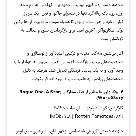
خلاصه داستان: با ظهور تهدیدی جدید برای کهکشان به نام محفل
اول، ری، یک زباله‌گرد تنها در صحرای جاکو، و فین، یک سرباز
فراری، باید با هان سولو و چوباکا همراه شوند. مأموریت آن‌ها یافتن
لوک اسکای‌واکر، آخرین امید برای بازگرداندن صلح و عدالت به
کهکشان است.
آغاز بی‌نقص سه‌گانه دنباله و ترکیبی اعتیادآور از نوستالژی و
شخصیت‌های جدید. بازگشت قهرمانان اصلی، میلیون‌ها هوادار را به
وجد آورد و به یک پدیده فرهنگی تبدیل شد. هرچند به دلیل
شباهت‌های زیادش به «امید جدید» مورد نقد قرار گرفت.
۴. روگ وان: داستانی از جنگ ستارگان (Rogue One: A Star
Wars Story)
کارگردان: گرت ادواردز | سال ساخت: ۲۰۱۶
IMDb: ۷.۸ | Rotten Tomatoes: ۸۴٪
خلاصه داستان: گروهی نامتجانس از قهرمانان، به رهبری جین ارسو،