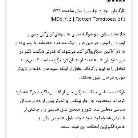
Menace)
کارگردان: جورج لوکاس | سال ساخت: ۱۹۹۹
IMDb: ۶.۵ | Rotten Tomatoes: ۵۴٪
خلاصه داستان: دو شوالیه جدای به نام‌های کوای‌گان جین و
اوبی‌وان کنوبی، در حین فرار از یک محاصره خصمانه، با پسر برده‌ای
به نام آناکین اسکای‌واکر آشنا می‌شوند که قدرتی شگفت‌انگیز در
نیرو دارد. آن‌ها معتقدند او همان فرد برگزیده است که می‌تواند
تعادل را به نیرو بازگرداند، غافل از اینکه سیت‌های خفته در تاریکی
دوباره در حال ظهور هستند.
بازگشت حماسی جنگ ستارگان پس از ۱۶ سال، اگرچه در گیشه غوغا
کرد، اما شخصیت جار جار بینکس و تمرکز بیش از حد بر مسائل
سیاسی مجلس سنا، شور و هیجان نسل قدیمی را با چاشنی از
ناامیدی همراه کرد. نبرد دارث ماول همچنان یکی از
خاطره‌انگیزترین لحظات این فیلم است.