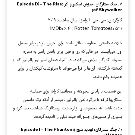
۱۱. جنگ ستارگان: خیزش اسکای‌واکر (Episode IX – The Rise
of Skywalker)
کارگردان: جی. جی. آبرامز | سال ساخت: ۲۰۱۹
IMDb: ۶.۴ | Rotten Tomatoes: ۵۲٪
خلاصه داستان: مقاومت باقی‌مانده برای آخرین بار در برابر محفل
اول می‌ایستد، در حالی که ری و فین برای یافتن راهی به سیاره
مخوف اگزوگل تلاش می‌کنند. در آنجا، صدای امپراتور پالپاتین که از
گذشته بازگشته، آن‌ها را فرا می‌خواند تا سرنوشت کهکشان را برای
همیشه رقم بزنند.
این قسمت با پایانی عجولانه و محافظه‌کارانه برای حماسه
اسکای‌واکر که با بازگرداندن پالپاتین، بیشتر از آنکه یک داستان
جدید باشد، به مجموعه‌ای از ارجاعات نوستالژیک شباهت پیدا کرد و
بسیاری از مسیرهای جسورانه فیلم قبلی را نادیده گرفت.
۱۰. جنگ ستارگان: تهدید شبح (Episode I – The Phantom