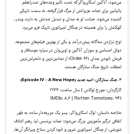
می‌شود، آناکین اسکای‌واکر که تحت تأثیر وعده‌های صدراعظم
پالپاتین برای نجات عزیزانش از مرگ قرار گرفته، به سمت تاریکی
کشیده می‌شود. خیانت او به جدای و تبدیل شدنش به دارث ویدر،
کهکشان را برای همیشه در چنگال امپراتوری تاریک فرو می‌برد.
اوج تراژدی سه‌گانه پیش‌درآمد و یکی از بهترین فیلم‌های مجموعه.
دوئل احساسی و سوزان آناکین و اوبی‌وان در سیاره موستافار و
فرمان نابودی جدای (Order ۶۶) از نمادین‌ترین و دلخراش‌ترین
لحظات تاریخ جنگ ستارگان هستند.
۲. جنگ ستارگان: امید جدید (Episode IV – A New Hope)
کارگردان: جورج لوکاس | سال ساخت: ۱۹۷۷
IMDb: ۸.۶ | Rotten Tomatoes: ۹۴٪
خلاصه داستان: لوک اسکای‌واکر، پسر یک مزرعه‌دار ساده، به طور
اتفاقی درگیر مأموریتی بزرگ می‌شود: نجات پرنسس لیا، رهبر ائتلاف
شورشی، از چنگال امپراتوری شرور و نابود کردن سلاح ویرانگر آن‌ها،