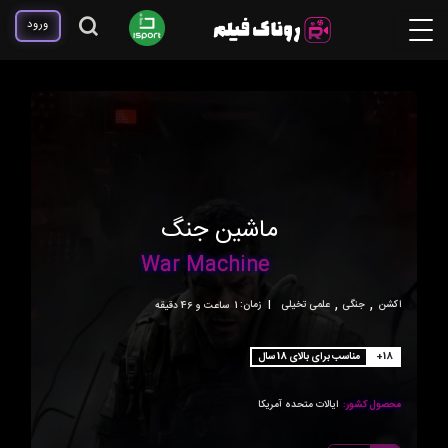
ورود
ماشین جنگ
War Machine
,
,
اکشن
جنگی
علمی تخیلی
|
زمان:
1ساعت و 46 دقیقه
+18
مناسب برای بالای 18 سال
محصول کشور:
ایالات متحده آمریکا