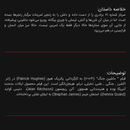
خلاصه داستان:
سرباز شماره ۸۱ برادری را از دست داده و دلش را به زنجیر تمرینات مرگبار رنجرها بسته
است. اما در میان آن شن‌ها و آتش، تیمش با چیزی بیگانه روبرو می‌شود ماشینی پیشرفته،
از جایی آن سوی ستاره‌ها حالا دیگر فقط یک تمرین نیست. حالا مرز میان انسان و
فرازمینی در هم می‌ریزد
توضیحات:
فیلم " ماشین جنگ" (2026) به کارگردانی پاتریک هیوز (Patrick Hughes) در ژانر
اکشن , جنگی , علمی تخیلی، درام، هیجان‌انگیز است. این فیلم محصول ایالات متحده
آمریکا بوده و هنرمندانی همچون آلن ریچسون (Alan Ritchson)، دنیس کواید
(Dennis Quaid)، استفان جیمز (Stephan James) به ایفای نقش پرداخته‌اند.