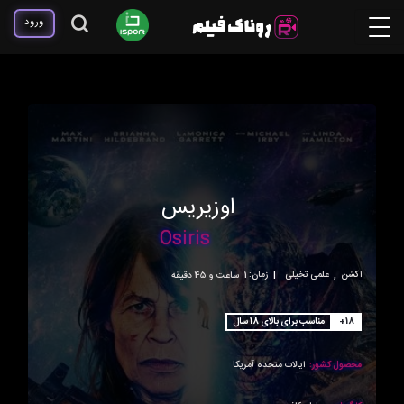
ورود
اوزیریس
Osiris
,
اکشن
علمی تخیلی
|
زمان:
1ساعت و 45 دقیقه
+18
مناسب برای بالای 18 سال
محصول کشور:
ایالات متحده آمریکا