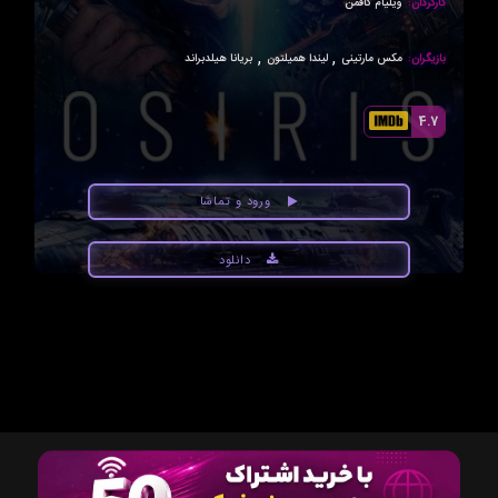
کارگردان:
ویلیام کافمن
,
,
بازیگران:
مکس مارتینی
لیندا همیلتون
بریانا هیلدبراند
4.7
ورود و تماشا
دانلود