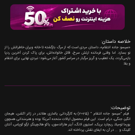
خلاصه داستان:
«سیسو: جاده انتقام»، داستان مردی است که از مرگ بازگشته تا خانه ویران خاطراتش را از
نو بسازد. اما وقتی فرمانده ارتش سرخ، قاتل خانواده‌اش، برای پاک کردن آخرین ردپا
بازمی‌گردد، یک تعقیب و گریز مرگبار در سراسر کشور آغاز می‌شود؛ نبردی نهایی برای انتقام
و بقا.
توضیحات:
فیلم "سیسو: جاده انتقام " (2025) به کارگردانی یالماری هلاندر در ژانر اکشن، هیجان
انگیز، جنگی، درام است. این فیلم محصول ایالات متحده آمریکا بوده و هنرمندانی همچون
یورما تومیلا، ریچارد بریک، استیون لانگ، آینر هارالدسون، یاکو هاتچینگز، ارگو کوپاس، آنتان
کلینک و ... در آن به ایفای نقش پرداخته اند.