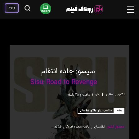
ورود
سیسو: جاده انتقام
Sisu: Road to Revenge
,
اکشن
جنگی
|
زمان:
1ساعت و 28 دقیقه
+18
مناسب برای بالای 18 سال
,
,
محصول کشور:
انگلستان
ایالات متحده آمریکا
فنلاند