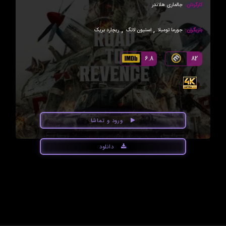
کارگردان:
جالماری هلاندر
,
,
بازیگران:
جورما تومیلا
استیون لانگ
ریچارد بریک
6.8
82
ورود و تماشا
دانلود