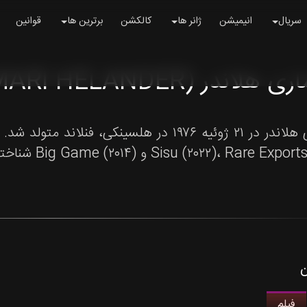
سریال
انیمیشن
ژانر ها
کالکشن
برترین ها
قوانین
هلاندر (JALMARI HELANDER)
جالماری هلاندر در ۲۱ ژوئیه ۱۹۷۶ در هلسینکی، 
Sisu (۲۰۲۲)، Rare ) و Big Game (۲۰۱۴) شناخته می‌شود.
ن
فیلم