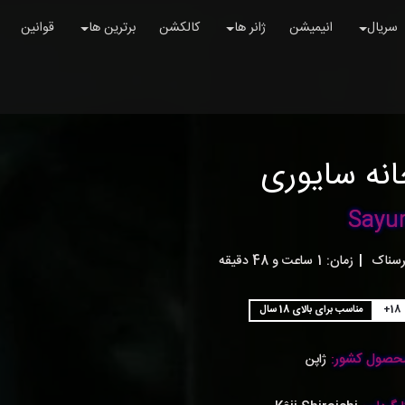
سریال
انیمیشن
ژانر ها
کالکشن
برترین ها
قوانین
نه سایوری
Sayur
رسناک
|
زمان:
1ساعت و 48 دقیقه
+18
مناسب برای بالای 18 سال
حصول کشور:
ژاپن