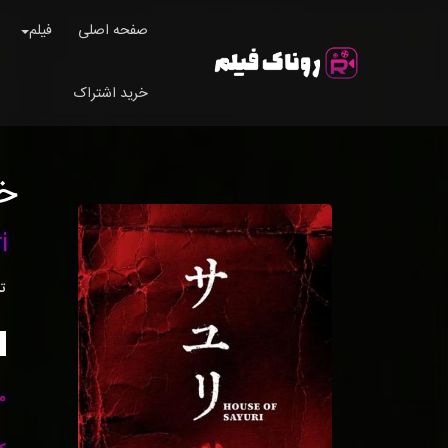
صفحه اصلی
فیلم
خرید اشتراک
خا
i
ت
م