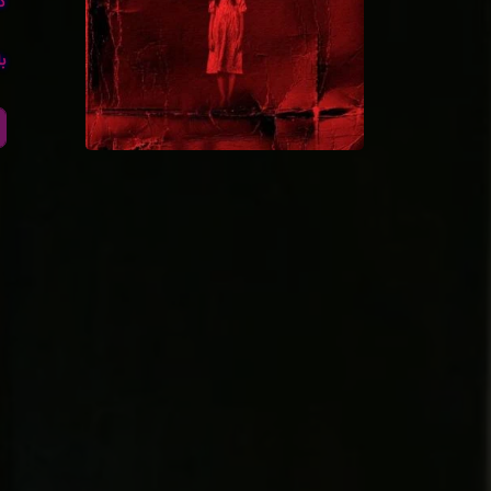
کا
با