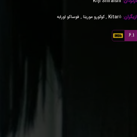
رگردان:
Kôji Shiraishi
زیگران:
,
,
Kitarô
کوکورو موریتا
فوساکو اورابه
6.1