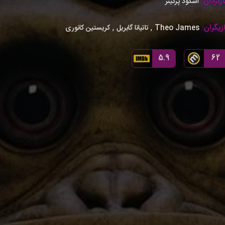
رگردان:
اسگود پرکینز
زیگران:
,
,
Theo James
تاتیانا گابریل
کریستین کانوری
5.9
62