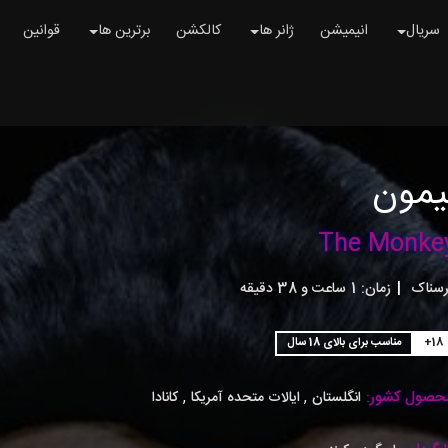
سریال
انیمیشن
ژانر ها
کالکشن
برترین ها
قوانین
یمون
The Monke
رسناک
|
زمان:
1ساعت و 38 دقیقه
+18
مناسب برای بالای 18 سال
حصول کشور:
,
,
انگلستان
ایالات متحده آمریکا
کانادا