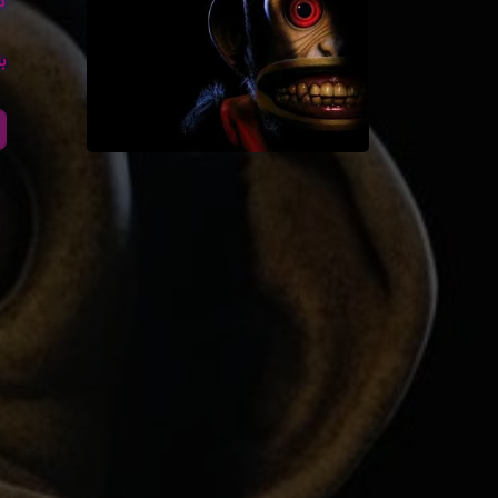
کا
با