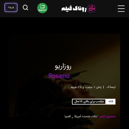
ورود
روزاریو
Rosario
ترسناک
|
زمان:
1ساعت و 28 دقیقه
+18
مناسب برای بالای 18 سال
,
محصول کشور:
ایالات متحده آمریکا
کلمبیا