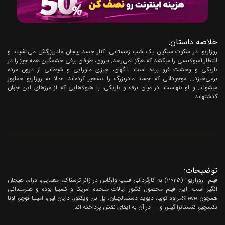
خلاصه داستان:
روزاریو، در سکوت سنگین یک شب زمستانی، کنار جسد بیجان مادربزرگش می‌نشیند و
انتظار آمبولانسی را میکشد که هرگز نمی‌رسد. بیرون، طوفان برفی خشمگین همه چیز را در
تاریکی و وحشت فرو برده است. ناگهان، چیزی ماورایی و شیطانی از درون مرده
برمی‌خیزد... موجوداتی که جسد مادربزرگ را تسخیر کرده‌اند، حالا به روزاریو حملهور
میشوند. و او تنهاست، در میان برف و تاریکی، با هیولاهایی که از مرزهای این جهان
گذشتهاند
توضیحات:
فیلم "روزاریو" (2025) به کارگردانی فلیپ وارگاس در ژانر ترسناک، معمایی، درام، هیجان
‎‌انگیز است. این فیلم محصول کشور ایالات متحده امریکا و کلمبیا بوده و هنرمندانی
همچون Steveمراود توبیا، دیوید دستمالچیان، پل بن ویکتور، دایان لین، امیلیا فوچر، لونا
بکسچیر، کنستانزا گیترز و ... در آن به ایفای نقش پرداخته اند.