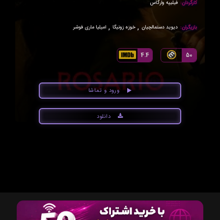
کارگردان:
فیلیپه وارگاس
,
,
بازیگران:
دیوید دستمالچیان
خوزه زونیگا
امیلیا ماری فوشر
4.4
50
ورود و تماشا
دانلود