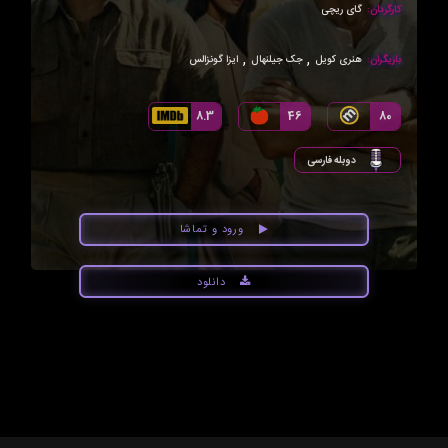
کارگردان:
گای ریچی
,
,
بازیگران:
هنری کویل
جک جیلنهال
ایزا گونزالس
8.3
46
80
دوبله فارسی
ورود و تماشا
دانلود