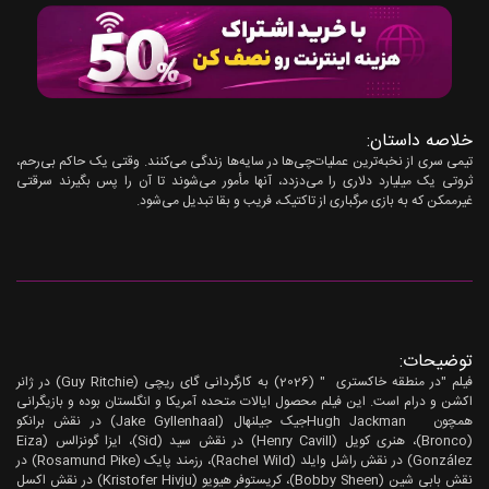
خلاصه داستان:
تیمی سری از نخبه‌ترین عملیات‌چی‌ها در سایه‌ها زندگی می‌کنند. وقتی یک حاکم بی‌رحم،
ثروتی یک میلیارد دلاری را می‌دزدد، آنها مأمور می‌شوند تا آن را پس بگیرند سرقتی
غیرممکن که به بازی مرگباری از تاکتیک، فریب و بقا تبدیل می‌شود.
توضیحات:
فیلم "در منطقه خاکستری
" (2026) به کارگردانی گای ریچی (Guy Ritchie) در ژانر
اکشن و درام است. این فیلم محصول ایالات متحده آمریکا و انگلستان بوده و بازیگرانی
همچون Hugh Jackmanجیک جیلنهال (Jake Gyllenhaal) در نقش برانکو
(Bronco)، هنری کویل (Henry Cavill) در نقش سید (Sid)، ایزا گونزالس (Eiza
González) در نقش راشل وایلد (Rachel Wild)، رزمند پایک (Rosamund Pike) در
نقش بابی شین (Bobby Sheen)، کریستوفر هیویو (Kristofer Hivju) در نقش اکسل