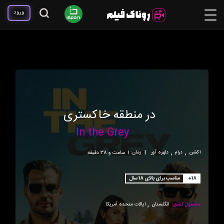
ورود
در منطقه خاکستری
In the Grey
,
,
اکشن
درام
دلهره آور
|
زمان:
1ساعت و 38 دقیقه
+18
مناسب برای بالای 18 سال
,
محصول کشور:
انگلستان
ایالات متحده آمریکا