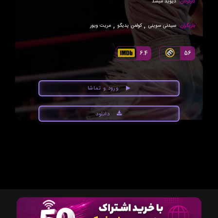
کارگردان:
دیوید میشد
,
,
بازیگران:
سیدنی سوینی
کولمن پدیگو
مریت ویور
6.4
56
ورود و تماشا
دانلود