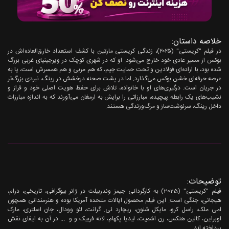
خلاصه داستان:
در فیلم "کریستی" (۲۰۲۵)، زندگی کریستی مارتین با کشف استعداد خارق‌العاده‌اش در
بوکس از مسیر عادی خود خارج می‌شود. او که در شهری کوچک در ویرجینیای غربی بزرگ
شده بود، با اراده‌ای فولادین و تحت حمایت جیم، که هم مربی و هم همسرش است، پا به
عرصه حرفه‌ای خشن بوکس می‌گذارد. اما در پشت صحنه درخشش در رینگ، نبردی بزرگ‌تر
در جریان است. درگیری‌های او با خانواده، تلاش برای حفظ هویت اصلی خود و فراز و
نشیب‌های یک رابطه پیچیده، مبارزاتی را برایش به ارمغان می‌آورند که به اندازه مبارزات
داخل رینگ، سرنوشت‌ساز و مرگ‌و‌زندگی هستند.
توضیحات:
فیلم "کریستی" (2025) به کارگردانی جیمز وندربیلت در ژانر بیوگرافی، تاریخی، درام،
هیجانی، جنگی است. این فیلم محصول ایالات متحده آمریکا بوده و هنرمندانی همچون
امی ملک، راسل کرو، مایکل شنون، ریچارد ئی. گرانت، لئو وودال، جان اسلتری، مارک
اوبراین، کالین هنکس، رن اشمیت، لیدیا پکهام، لاته فربیک و و ... در آن به ایفای نقش
پرداخته اند.