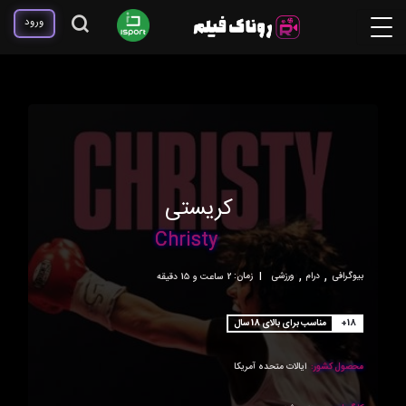
ورود
کریستی
Christy
,
,
بیوگرافی
درام
ورزشی
|
زمان:
2ساعت و 15 دقیقه
+18
مناسب برای بالای 18 سال
محصول کشور:
ایالات متحده آمریکا