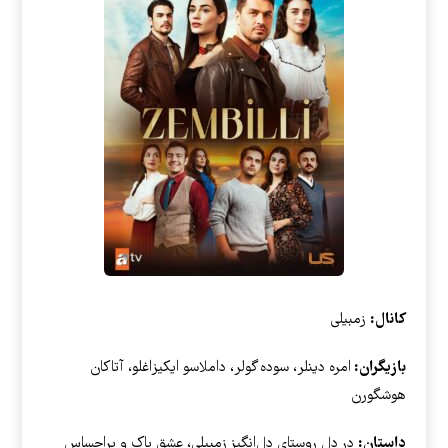
کانال:
زمبیلی
بازیگران:
امره دینلر، سوده گولر، داملاسو ایکیزاغلو، آتاکان
هوشگورن
داستان:
در دل روستای دل‌انگیز زمبیلی، عشق پاک و پراحساس