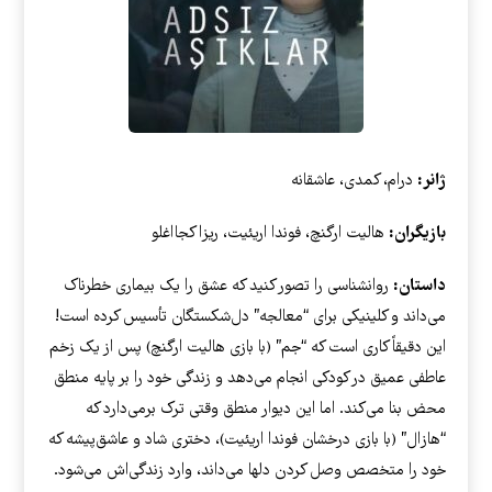
ژانر:
درام، کمدی، عاشقانه
بازیگران:
هالیت ارگنچ، فوندا اریئیت، ریزا کجااغلو
داستان:
روانشناسی را تصور کنید که عشق را یک بیماری خطرناک
می‌داند و کلینیکی برای “معالجه” دل‌شکستگان تأسیس کرده است!
این دقیقاً کاری است که “جم” (با بازی هالیت ارگنچ) پس از یک زخم
عاطفی عمیق در کودکی انجام می‌دهد و زندگی خود را بر پایه منطق
محض بنا می‌کند. اما این دیوار منطق وقتی ترک برمی‌دارد که
“هازال” (با بازی درخشان فوندا اریئیت)، دختری شاد و عاشق‌پیشه که
خود را متخصص وصل کردن دلها می‌داند، وارد زندگی‌اش می‌شود.