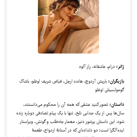
ژانر:
درام، عاشقانه، راز آلود
بازیگران:
باریش آردوچ، هانده ارچل، فیاض شریف اوغلو، باشاک
گومولسینلی اوغلو
داستان:
تصور کنید عشقی که همه آن را محکوم می‌دانستند،
سال‌ها پس از یک جدایی تلخ، تنها با یک پیام تصادفی دوباره زنده
شود. این داستان پرشور دنیز، معمار جاه‌طلب و گونش، ویراستار
ایده‌آلگرا است؛ دو دلداده‌ای که در آستانهٔ ازدواج، طعمهٔ