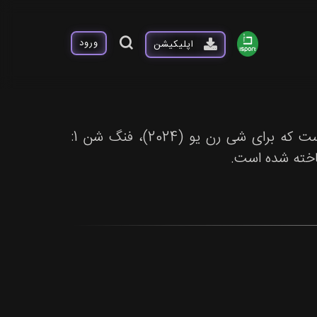
ورود
اپلیکیشن
تائو هوانگ در 26 ژوئن 1992 در چین به دنیا آمد. او بازیگری است که برای شی رن یو (2024)، فنگ شن 1: