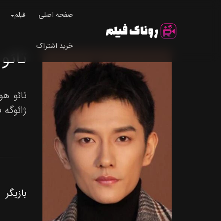
صفحه اصلی
فیلم
خرید اشتراک
تائو هو
ژائوگه فنگ یون (2023) و جو ش
بازیگر