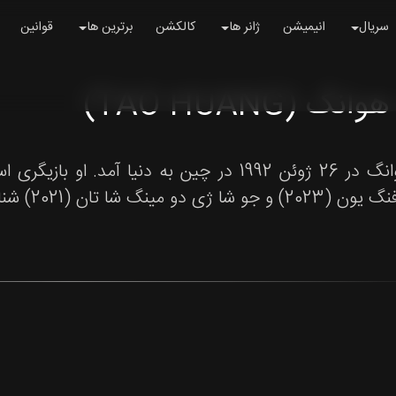
سریال
انیمیشن
ژانر ها
کالکشن
برترین ها
قوانین
انگ (TAO HUANG)
ا ژی دو مینگ شا تان (2021) شناخته شده است.