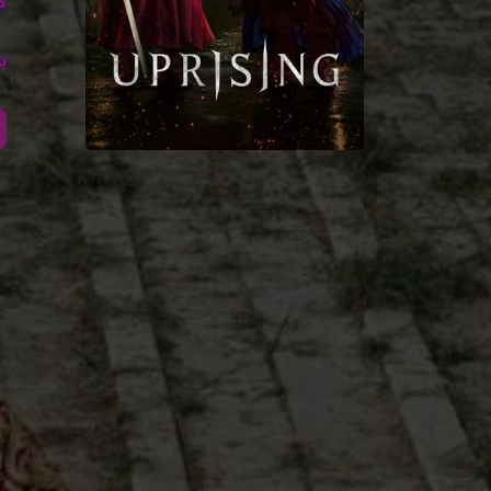
کا
با