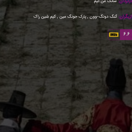
رگردان:
سانگ من کیم
زیگران:
,
,
گنگ دونگ-وون
پارک جونگ مین
کیم شین راک
6.6