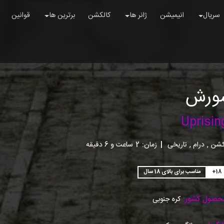
سریال
انیمیشن
ژانر ها
کالکشن
برترین ها
قوانین
ورش
Uprisin
,
,
کشن
درام
تاریخی
|
زمان:
2ساعت و 6 دقیقه
+18
مناسب برای بالای 18 سال
حصول کشور:
کره جنوبی