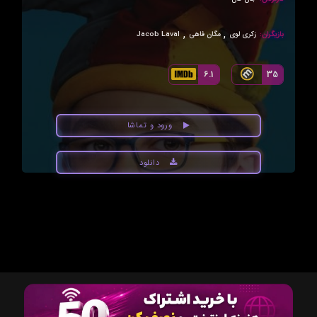
,
,
بازیگران:
زکری لوی
مگان فاهی
Jacob Laval
6.1
35
ورود و تماشا
دانلود