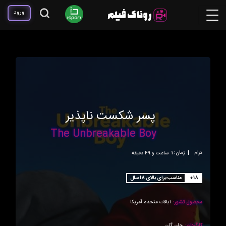
ورود
پسر شکست ناپذیر
The Unbreakable Boy
درام
|
زمان:
1ساعت و 49 دقیقه
+18
مناسب برای بالای 18 سال
محصول کشور:
ایالات متحده آمریکا
کارگردان:
جان گان