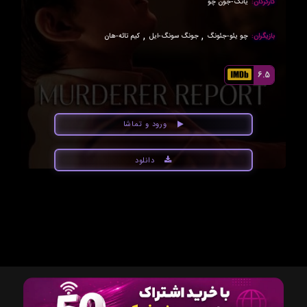
کارگردان:
یانگ-جون چو
,
,
بازیگران:
چو یئو-جئونگ
جونگ سونگ-ایل
کیم تائه-هان
6.5
ورود و تماشا
دانلود