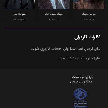
چو یئو-جئونگ
جونگ سونگ-ایل
کیم تائه-هان
Han Sang-woo
Young-hoon
Baek Sun-ju
نظرات کاربران
برای ارسال نظر ابتدا وارد حساب کاربری شوید
هنوز نظری ثبت نشده است
قوانین و مقررات
همکاری در فروش