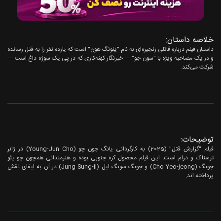
خلاصه داستان:
داستان فیلم درباره قاتلی زنجیره‌ای‌ به نام "یئونگ هون" است که یازده نفر را به قتل رسانده
و در یک مصاحبه ویژه با "سون جو" — خبرنگار کهنه‌کاری که در پی یک سوژه داغ است —
شرکت می‌کند.
توضیحات:
فیلم "گزارش قتل" (2025) به کارگردانی یانگ جون چو (Young-Jun Cho) در ژانر
ترسناک و درام است. این فیلم محصول کره جنوبی بوده و هنرمندانی همچون چو یئو
جونگ (Cho Yeo-jeong) و جونگ سونگ ایل (Jung Sung-il) در آن به ایفای نقش
پرداخته اند.