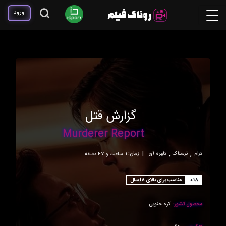
ورود
گزارش قتل
Murderer Report
,
,
درام
ترسناک
دلهره آور
|
زمان:
1ساعت و 47 دقیقه
+18
مناسب برای بالای 18 سال
محصول کشور:
کره جنوبی