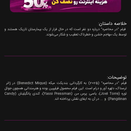
خلاصه داستان:
فیلم "در محاصره" درباره دو نفر است که در حال فرار از یک بیمارستان تاریک هستند و
توسط یک مهاجم خشن و خطرناک تعقیب و شکار می‌شوند.
توضیحات:
فیلم "در محاصره" (2025) به کارگردانی بندیکت میکه (Benedict Mique) در ژانر
ترسناک، دلهره آور و درام است. این فیلم محصول فیلیپین بوده و هنرمندانی همچون جوئل
توره (Joel Torre)، یاسی پرس من (Yassi Pressman)، کندی پانگیلینان (Candy
Pangilinan) و ... در آن به ایفای نقش پرداخته اند.