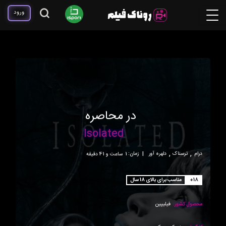
ورود
در محاصره
Isolated
,
,
درام
ترسناک
دلهره آور
|
زمان:
1ساعت و 41 دقیقه
+18
مناسب برای بالای 18 سال
محصول کشور:
فیلیپین