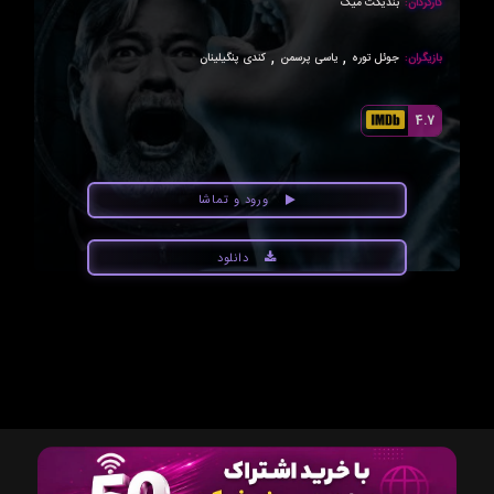
کارگردان:
بندیکت میک
,
,
بازیگران:
جوئل توره
یاسی پرسمن
کندی پنگیلینان
4.7
ورود و تماشا
دانلود