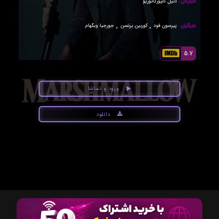
کارگردان:
دنیل دلپورگاتوریو
,
,
بازیگران:
پیرسون فود
کوربین برنسن
جورجیا ویگهام
5.7
ورود و تماشا
دانلود