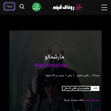
ورود
مارشمالو
Marshmallow
,
ترسناک
علمی تخیلی
|
زمان:
1ساعت و 33 دقیقه
+18
مناسب برای بالای 18 سال
محصول کشور:
ایالات متحده آمریکا