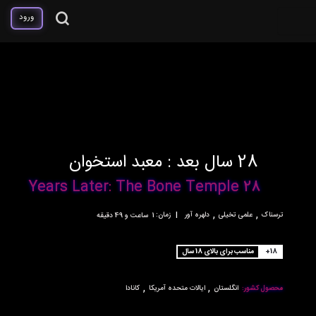
ورود
28 سال بعد : معبد استخوان
28 Years Later: The Bone Temple
,
,
ترسناک
علمی تخیلی
دلهره آور
|
زمان:
1ساعت و 49 دقیقه
+18
مناسب برای بالای 18 سال
,
,
محصول کشور:
انگلستان
ایالات متحده آمریکا
کانادا