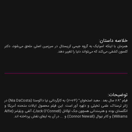
خلاصه داستان:
همزمان با اینکه اسپایک به گروه جیمی کریستال در سرزمین اصلی ملحق می‌شود، دکتر
کلسون کشفی می‌کند که می‌تواند دنیا را تغییر دهد.
توضیحات:
فیلم "28 سال بعد : معبد استخوان" (2026) به کارگردانی نیا داکوستا (Nia DaCosta) در
ژانر ترسناک، علمی تخیلی و دلهره آور است. این فیلم محصول ایالات متحده آمریکا و
انگلستان بوده و هنرمندانی همچون جک اوکانل (Jack O'Connell)، آلفی ویلیامز (Alfie
Williams) و کانر نیوال (Connor Newall) و ... در آن به ایفای نقش پرداخته اند.