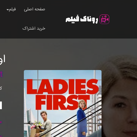
صفحه اصلی
فیلم
خرید اشتراک
او
t
ک
م