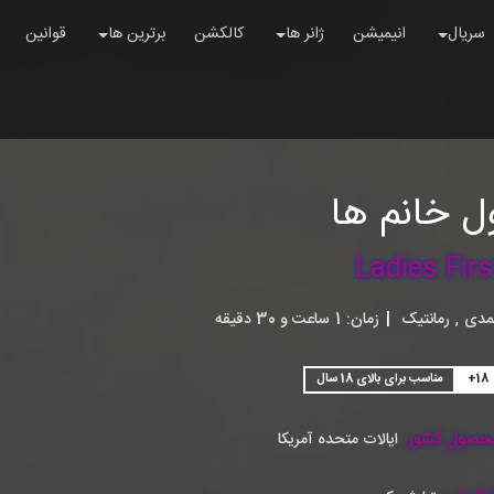
سریال
انیمیشن
ژانر ها
کالکشن
برترین ها
قوانین
ل خانم ها
Ladies Firs
,
مدی
رمانتیک
|
زمان:
1ساعت و 30 دقیقه
+18
مناسب برای بالای 18 سال
حصول کشور:
ایالات متحده آمریکا