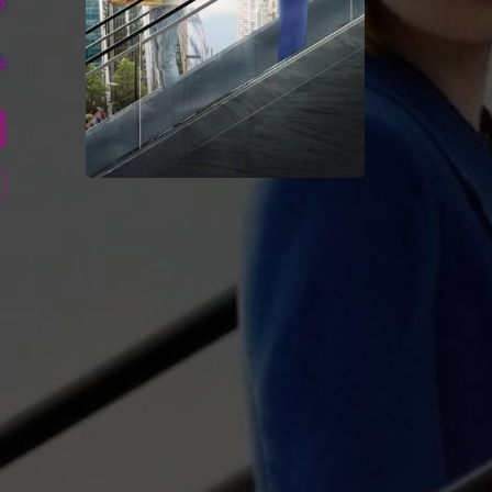
کا
با