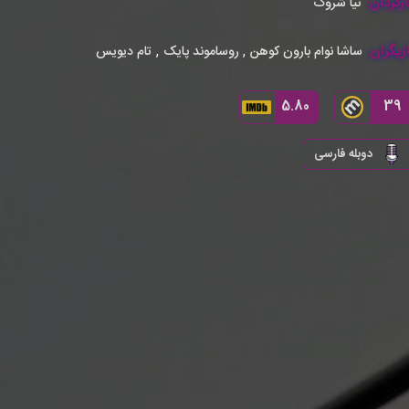
رگردان:
تیا شروک
زیگران:
,
,
ساشا نوام بارون کوهن
روساموند پایک
تام دیویس
5.80
39
دوبله فارسی