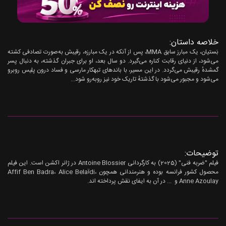
خلاصه داستان:
بَستیان، یک مبارز سابق MMA، پس از آنکه در یک مبارزه، رقیبش به‌صورت تصادفی کشته
می‌شود، از دنیای رقابت کناره می‌گیرد. دو سال بعد، او برای جبران گذشته، به دنبال پسر
گمشدهٔ رقیبش می‌گردد. در این مسیر، با باندهای تبهکار مارسی و فساد درون پلیس روبرو
می‌شود و مجبور می‌شود با گذشتهٔ تاریک خود نیز روبه‌رو شود...
توضیحات:
فیلم "ضربه فنی" (2025) به کارگردانی Antoine Blossier در ژانر اکشن است. این فیلم
محصول کشور فرانسه بوده و هنرمندانی همچون Affif Ben Badra، Alice Belaïdi،
Anne Azoulay و ... در آن به ایفای نقش پرداخته اند.