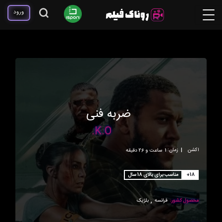
ورود
ضربه فنی
K.O.
اکشن
|
زمان:
1ساعت و 26 دقیقه
+18
مناسب برای بالای 18 سال
,
محصول کشور:
فرانسه
بلژیک