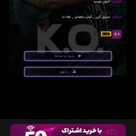
کارگردان:
آنتوان بلوسیه
,
,
بازیگران:
سیریل گین
آلیس بیلعیدی
فواد نبا
5.8
ورود و تماشا
دانلود