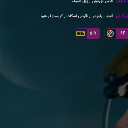
رگردان:
,
جاش گوردون
ویل اسپک
زیگران:
,
,
آنتونی راموس
نائومی اسکات
کریستوفر هیو
5.7
84