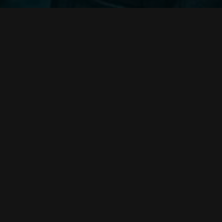
خلاصه داستان:
داستان فیلم "دور افتاده" 
کمبود اکسیژن و در محیطی ناشناخته، او باید برای بقا م
باید راهی برای نجات نائومی پیدا کند و از سیاره بیگانه ف