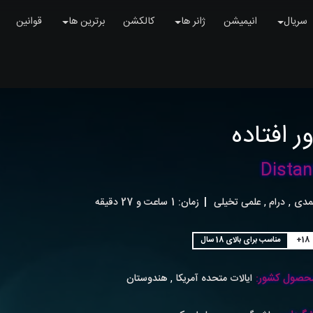
سریال
انیمیشن
ژانر ها
کالکشن
برترین ها
قوانین
ر افتاده
Distan
,
,
مدی
درام
علمی تخیلی
|
زمان:
1ساعت و 27 دقیقه
+18
مناسب برای بالای 18 سال
حصول کشور:
,
ایالات متحده آمریکا
هندوستان