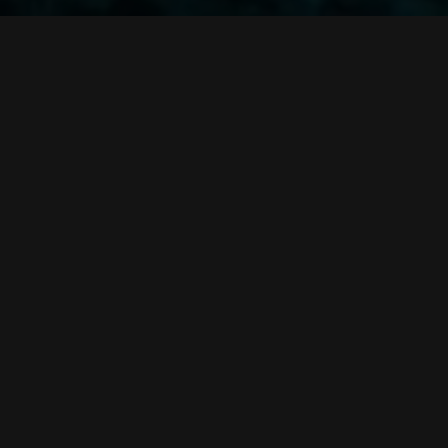
(2024) در مورد یک معدنچی سیارکی به نام اندی است که با سقوط سفینه‌اش بر روی ی
بارزه کند. در همین حین، او با نائومی، یکی از همکارانش که در یک کپ
رار کند.