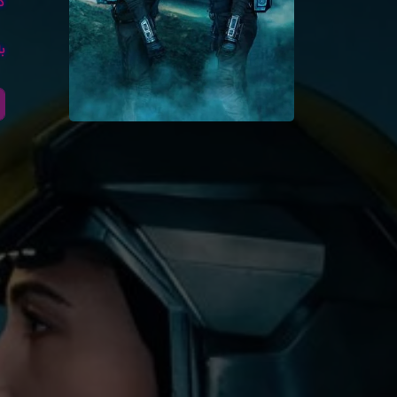
کا
با