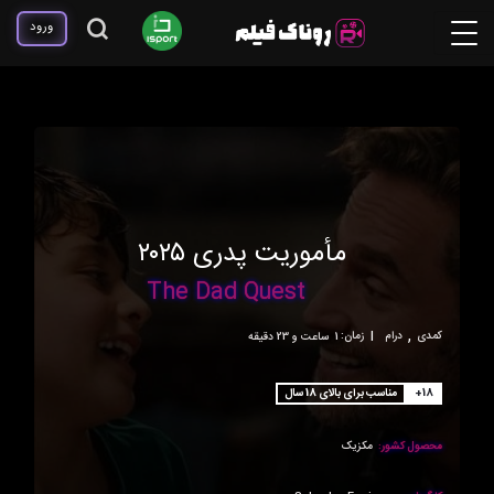
ورود
مأموریت پدری ۲۰۲۵
The Dad Quest
,
کمدی
درام
|
زمان:
1ساعت و 23 دقیقه
+18
مناسب برای بالای 18 سال
محصول کشور:
مکزیک