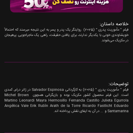
خلاصه داستان:
فیلم " مأموریت پدری " (2025) روایتگر یک پدر و پسر به این نتیجه میرسند که احتمالاً
خویشاوندی خونی با یکدیگر ندارند، برای یافتن حقیقت، راهی یک ماجراجویی پرهیجان
در مکزیک می‌شوند.
توضیحات:
فیلم " مأموریت پدری " (2025) به کارگردانی Salvador Espinosa در ژانر درام, کمدی
است. این فیلم محصول کشور مکزیک بوده و بازیگرانی همچون Michel Brown
Martino Leonardi Mayra Hermosillo Fernanda Castillo Julieta Egurrola
Angélica Vale Erik Rubín Arath de la Torre Ricardo Fastlicht Eduardo
Santamarina و ... در آن به ایفای نقش پرداخته اند.