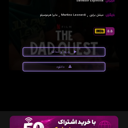
کارگردان:
Salvador Espinosa
,
,
بازیگران:
میشل براون
Martino Leonardi
مایرا هرموسیلو
5.5
ورود و تماشا
دانلود