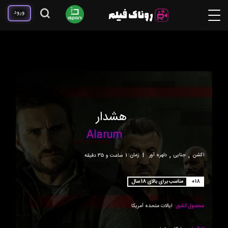
ورود
هشدار
Alarum
,
,
اکشن
جنایی
دلهره آور
|
زمان:
1ساعت و 35 دقیقه
+18
مناسب برای بالای 18 سال
محصول کشور:
ایالات متحده آمریکا