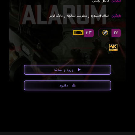
کارگردان:
مایکل پولیش
,
,
بازیگران:
اسکات ایستوود
سیلوستر استالونه
مایک کولتر
3.3
23
ورود و تماشا
دانلود