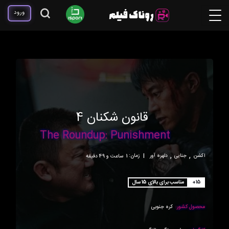
ورود
قانون شکنان 4
The Roundup: Punishment
,
,
اکشن
جنایی
دلهره آور
|
زمان:
1ساعت و 49 دقیقه
+15
مناسب برای بالای 15 سال
محصول کشور:
کره جنوبی