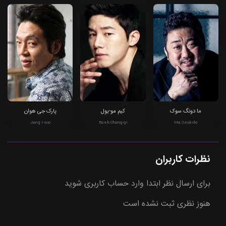
ما دونگ سوک
کیم مو-یول
پارک جی هوان
Jang I-soo
Baek Chang-gi
Ma Seok-do
نظرات کاربران
برای ارسال نظر ابتدا وارد حساب کاربری شوید
هنوز نظری ثبت نشده است