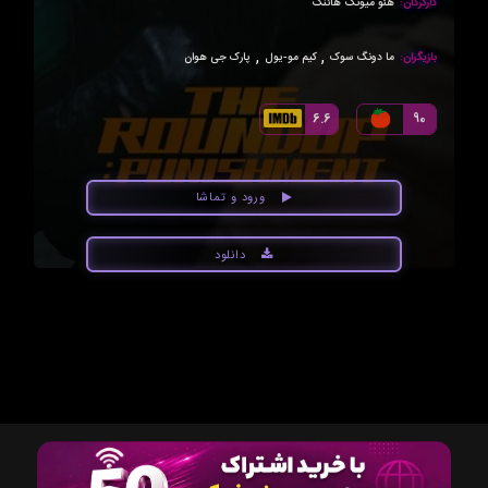
کارگردان:
هئو میونگ هائنگ
,
,
بازیگران:
ما دونگ سوک
کیم مو-یول
پارک جی هوان
6.6
90
ورود و تماشا
دانلود