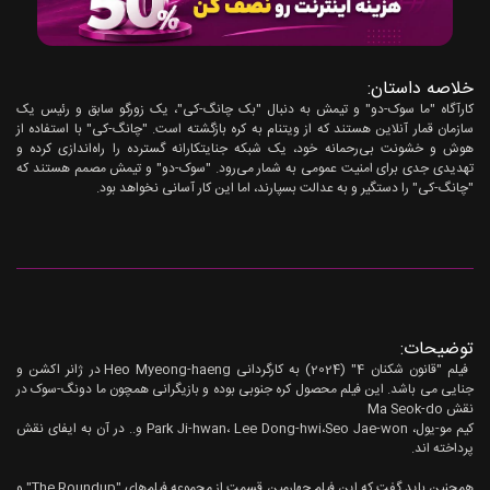
خلاصه داستان:
کارآگاه "ما سوک-دو" و تیمش به دنبال "بک چانگ-کی"، یک زورگو سابق و رئیس یک
سازمان قمار آنلاین هستند که از ویتنام به کره بازگشته است. "چانگ-کی" با استفاده از
هوش و خشونت بی‌رحمانه خود، یک شبکه جنایتکارانه گسترده را راه‌اندازی کرده و
تهدیدی جدی برای امنیت عمومی به شمار می‌رود. "سوک-دو" و تیمش مصمم هستند که
"چانگ-کی" را دستگیر و به عدالت بسپارند، اما این کار آسانی نخواهد بود.
توضیحات:
فیلم "قانون شکنان 4" (2024) به کارگردانی Heo Myeong-haeng در ژانر اکشن و
جنایی می باشد. این فیلم محصول کره جنوبی بوده و بازیگرانی همچون ما دونگ-سوک در
نقش Ma Seok-do
کیم مو-یول، Park Ji-hwan، Lee Dong-hwi،Seo Jae-won و.. در آن به ایفای نقش
پرداخته اند.
همچنین باید گفت که این فیلم چهارمین قسمت از مجموعه فیلم‌های "The Roundup" و