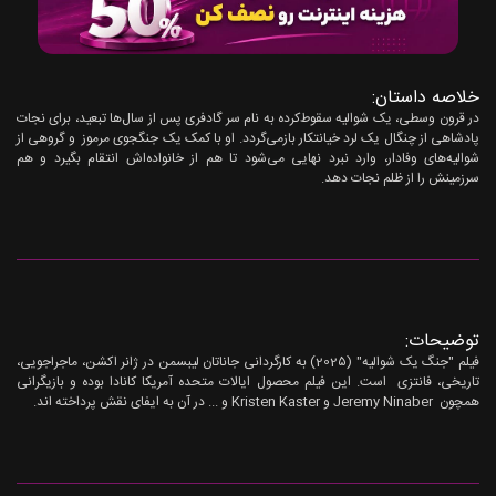
خلاصه داستان:
در قرون وسطی، یک شوالیه سقوط‌کرده به نام سر گادفری پس از سال‌ها تبعید، برای نجات
پادشاهی از چنگال یک لرد خیانتکار بازمی‌گردد. او با کمک یک جنگجوی مرموز و گروهی از
شوالیه‌های وفادار، وارد نبرد نهایی می‌شود تا هم از خانواده‌اش انتقام بگیرد و هم
سرزمینش را از ظلم نجات دهد.
توضیحات:
فیلم "جنگ یک شوالیه" (202۵) به کارگردانی جاناتان لیبسمن در ژانر اکشن، ماجراجویی،
تاریخی، فانتزی است. این فیلم محصول ایالات متحده آمریکا کانادا بوده و بازیگرانی
همچون Jeremy Ninaber و Kristen Kaster و ... در آن به ایفای نقش پرداخته اند.