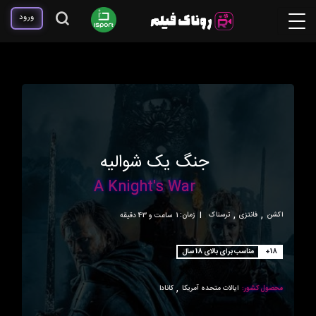
ورود
جنگ یک شوالیه
A Knight's War
,
,
اکشن
فانتزی
ترسناک
|
زمان:
1ساعت و 43 دقیقه
+18
مناسب برای بالای 18 سال
,
محصول کشور:
ایالات متحده آمریکا
کانادا