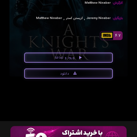
کارگردان:
Matthew Ninaber
,
,
بازیگران:
Jeremy Ninaber
کریستن کستر
Matthew Ninaber
4.7
ورود و تماشا
دانلود