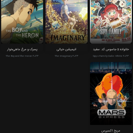
خانواده x جاسوس کد: سفید
انیمیشن خیالی
پسرک و مرغ ماهی‌خوار
The Boy and the Heron 2023
The Imaginary 2023
Spy x Family Code: White 2023
مریخ اکسپرس