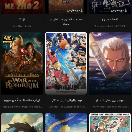
دوبله فارسی
دوبله فارسی
افسانه هی 2
حمله به تایتان ها : آخرین
نژا 2
حمله
Ne Zha II 2025
The Legend of Hei 2 2025
Attack on Titan the Movie: The
Last Attack 2024
ویچر: پری‌های اعماق
نبرد والیبالی در زباله دانی
ارباب حلقه‌ها: جنگ روهیریم
The Lord of the Rings: The War of
Haikyu!! The Dumpster Battle
The Witcher: Sirens of the Deep
the Rohirrim 2024
2024
2025