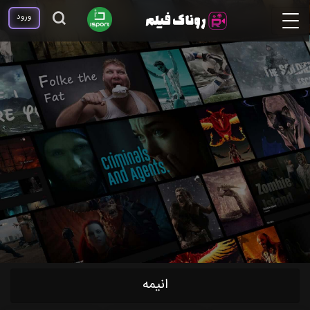
ورود
انیمه