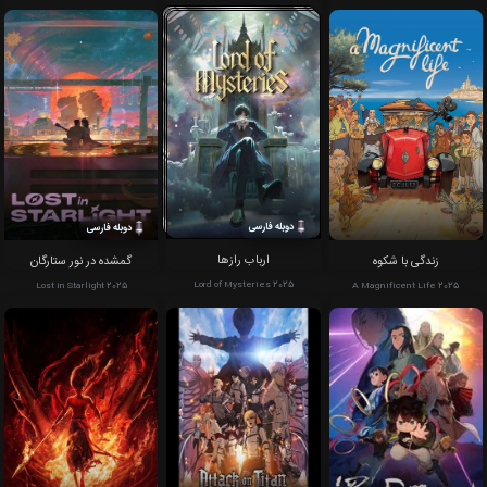
دوبله فارسی
دوبله فارسی
ارباب رازها
زندگی با شکوه
گمشده در نور ستارگان
Lord of Mysteries 2025
Lost in Starlight 2025
A Magnificent Life 2025