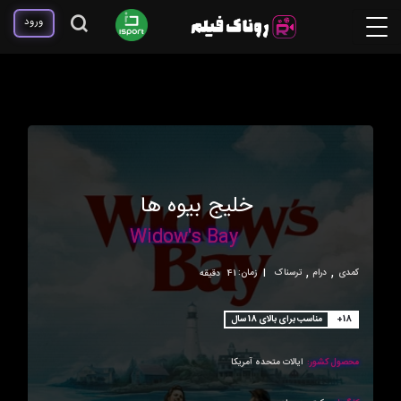
ورود
خلیج بیوه ها
Widow's Bay
,
,
کمدی
درام
ترسناک
|
زمان:
41 دقیقه
+18
مناسب برای بالای 18 سال
محصول کشور:
ایالات متحده آمریکا