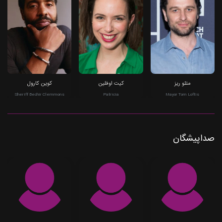
متئو ریز
کیت اوفلین
کوین کارول
Sheriff Bechir Clemmons
Patricia
Mayor Tom Loftis
صداپیشگان