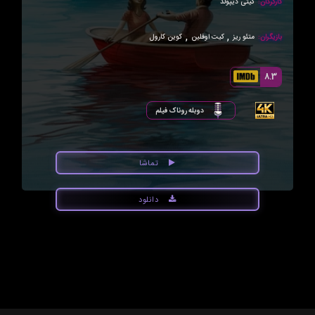
کارگردان:
کیتی دیپولد
,
,
بازیگران:
متئو ریز
کیت اوفلین
کوین کارول
8.3
دوبله روناک فیلم
تماشا
دانلود