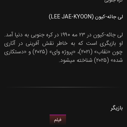
کره جنوبی
لی جائه-کیون (LEE JAE-KYOON)
لی جائه-کیون در ۲۳ مه ۱۹۹۰ در کره جنوبی به دنیا آمد.
او بازیگری است که به خاطر نقش آفرینی در آثاری
چون «نقاب» (۲۰۲۱)، «پروژه وای» (۲۰۲۵) و «دستکاری
شده» (۲۰۲۵) شناخته میشود.
بازیگر
فیلم