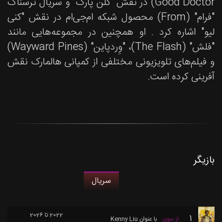
Good Doctor) در نقش "کلن پارک" و سریال ترسناک
"فرام" (From) محصول شبکه ام‌جی‌ام در نقش "کنی
لیو" اشاره کرد . او همچنین در مجموعه‌هایی مانند
"فلش" (The Flash)، "وِردپاین" (Wayward Pines)
و فیلم‌های تلویزیونی مختلفی از کمپانی هالمارک نقش
آفرینی کرده است.
بازیگر
سریال
2022 تا 2026
1
از سوی
با عنوان
Kenny Liu