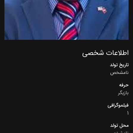
اطلاعات شخصی
تاریخ تولد
نامشخص
حرفه
بازیگر
فیلموگرافی
1
محل تولد