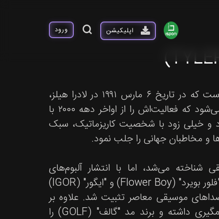
ورود
اپلیکیشن
نام کامل او تایلر گرگوری اوکونما (Tyler Gregory Okonma) است که در تاریخ ۶ مارس ۱۹۹۱ در لادرا هیلز،
کالیفرنیا به دنیا آمد. او به‌عنوان یک هنرمند چندوجهی شناخته می‌شود که فعالیت‌اش را از اواخر دهه ۲۰۰۰ با
اپ آلترناتیو "آفکبال" (Odd Future) آغاز کرد و خیلی زود با شخصیت کاریزماتیک، سبک
ا و مخاطبان جهانی را جلب نمود.
یقی شناخته می‌شد، اما با انتشار آلبوم‌های
تحسین‌شده‌ای مانند "گابلین" (Goblin)، "ولف" (Wolf) و به‌ویژه "فلور بویرد" (Flower Boy) و "ایگور" (IGOR)
ن صداهای موسیقی معاصر تثبیت شد. علاوه بر
موسیقی، او به‌عنوان طراح مد و کارآفرین نیز موفقیت‌های چشمگیری داشته و برند مد "گالف" (GOLF) را