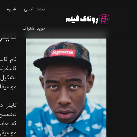
صفحه اصلی
فیلم
خرید اشتراک
تایلر، د 
موسیقای
تایلر د
که جایز