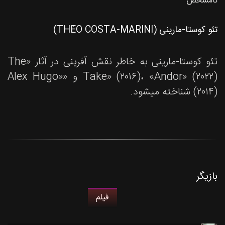
نامشخص
تئو کوستا-مارینی (THÉO COSTA-MARINI)
تئو کوستا-مارینی به خاطر نقش آفرینی در آثار «The
Take» (۲۰۱۶)، «Andor» (۲۰۲۲) و «Alex Hugo»
(۲۰۱۴) شناخته میشود.
بازیگر
فیلم