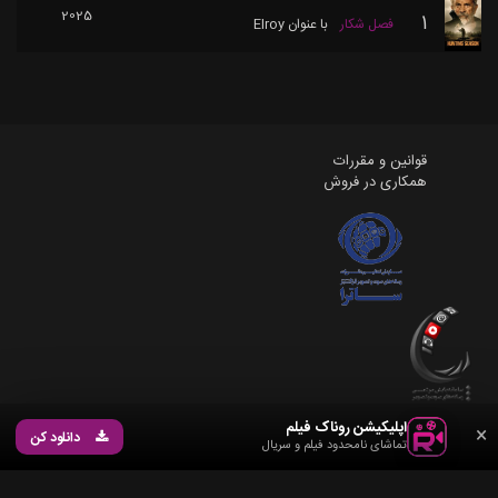
2025
1
فصل شکار
با عنوان
Elroy
قوانین و مقررات
همکاری در فروش
اپلیکیشن روناک فیلم
×
دانلود کن
تماشای نامحدود فیلم و سریال
©
2026
RonakFilm
. تمامی حقوق محفوظ است. تمامی ویدیوها و نمایش ها در این پلتفرم
علائم تجاری، تصاویر و محتوای مرتبط متعلق به روناک فیلم می باشد کپی برداری اکیدا ممنوع