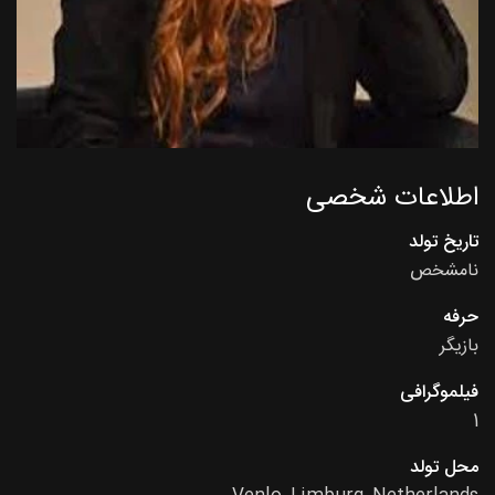
اطلاعات شخصی
تاریخ تولد
نامشخص
حرفه
بازیگر
فیلموگرافی
1
محل تولد