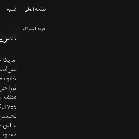
صفحه اصلی
فیلم
خرید اشتراک
آمریکا فرر
لس‌آنجل
خانواده
فررا حر
تحسین ق