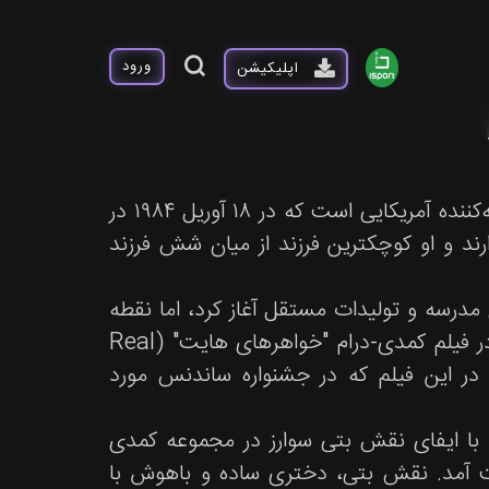
ورود
اپلیکیشن
آمریکا جورجینا فررا (America Georgine Ferrera) بازیگر و تهیه‌کننده آمریکایی است که در ۱۸ آوریل ۱۹۸۴ در
ارند و او کوچکترین فرزند از میان شش فرزند
ی مدرسه و تولیدات مستقل آغاز کرد، اما نقطه
عطف و معرفی اصلی او به دنیای سینما در سال ۲۰۰۲ و با بازی در فیلم کمدی-درام "خواهرهای هایت" (Real
درتمند او در این فیلم که در جشنواره ساندنس مورد
ن حال، شهرت واقعی و بین‌المللی آمریکا فررا در سال ۲۰۰۶ و با ایفای نقش بتی سوارز در مجموعه کمدی
 با عنوان "دگراسی" (Ugly Betty) به دست آمد. نقش بتی، دختری ساده و باهوش با