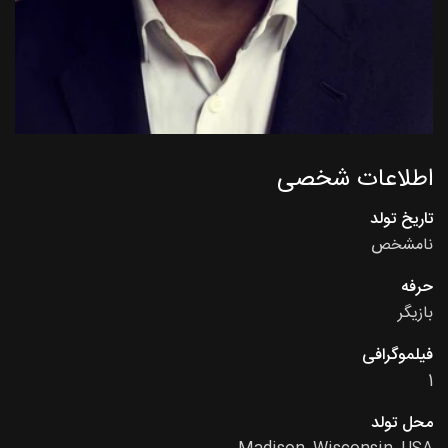
اطلاعات شخصی
تاریخ تولد
نامشخص
حرفه
بازیگر
فیلموگرافی
1
محل تولد