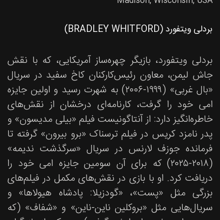
Madison, Wisconsin, USA
بردلی ویتفورد (BRADLEY WHITFORD)
بردلی ویتفورد، بازیگر چهره‌ساز آمریکایی، که با نقش
جاش لیمن، معاون رئیس‌کارکنان کاخ سفید در سریال
«بال غربی» (۱۹۹۹-۲۰۰۶) به شهرت رسید و اولین جایزه
امی خود را گرفت، کارنامه‌ای درخشان از نقش‌های
خاطره‌انگیز دارد: از آنتاگونیست فیلم «بیلی مدیسون» و
پدر نامزد کریس در فیلم ترسناک «برو بیرون» گرفته تا
فرمانده جوزف لارنس در سریال «سرگذشت ندیمه»
(۲۰۱۸-۲۰۲۵) که برای آن سومین جایزه امی خود را
دریافت کرد. او با بازی در نقش‌های مکمل در فیلم‌های
بزرگی مثل «پست»، «گودزیلا: پادشاه هیولاها» و
سریال‌هایی مثل «بروکلین ناین-ناین» و «شفاف» (که