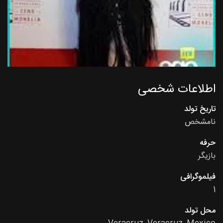
اطلاعات شخصی
تاریخ تولد
نامشخص
حرفه
بازیگر
فیلموگرافی
1
محل تولد