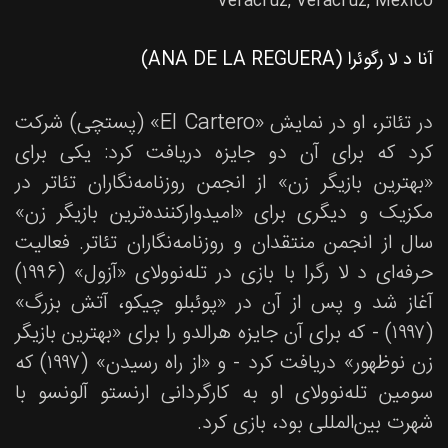
Veracruz, Veracruz, Mexico
آنا د لا رگوئرا (ANA DE LA REGUERA)
در تئاتر، او در نمایش «El Cartero» (پستچی) شرکت
کرد که برای آن دو جایزه دریافت کرد: یکی برای
«بهترین بازیگر زن» از انجمن روزنامه‌نگاران تئاتر در
مکزیک و دیگری برای «امیدوارکننده‌ترین بازیگر زن»
سال از انجمن منتقدان و روزنامه‌نگاران تئاتر. فعالیت
حرفه‌ای د لا رگرا با بازی در تله‌نوولای «آزول» (۱۹۹۶)
آغاز شد و پس از آن در «پوئبلو چیکو، آتش بزرگ»
(۱۹۹۷) - که برای آن جایزه هرالدو را برای «بهترین بازیگر
زن نوظهور» دریافت کرد - و «از راه رسیدن» (۱۹۹۷) که
سومین تله‌نوولای او به کارگردانی ارنستو آلونسو با
شهرت بین‌المللی بود، بازی کرد.