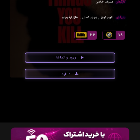
کارگردان:
علیرضا خاتمی
,
,
بازیگران:
اکین کوچ
ارجان کسال
هازار ارگوچلو
6.6
78
ورود و تماشا
دانلود