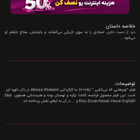
خلاصه داستان:
دردِ از دست دادن، استادی را به سوی تاریکی می‌کشاند و باغبانش، سلاح انتقام او
می‌شود....
توضیحات:
فیلم "چیزهایی که می‌کشی " (2025) به کارگردانی Alireza Khatami در ژانر دلهره آور
است. این فیلم محصول فرانسه، کانادا، ترکیه و لهستان بوده و هنرمندانی همچون Ekin
Koç، Ercan Kesal، Hazar Ergüçlü و ... در آن به ایفای نقش پرداخته اند.