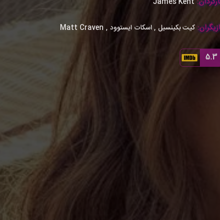
رگردان:
James Kent
زیگران:
,
,
کیت بکینسیل
اسکات ایستوود
Matt Craven
5.3