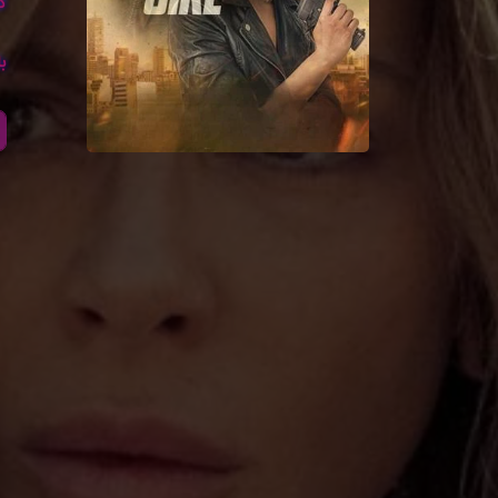
کا
با