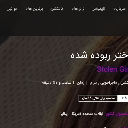
سریال
انیمیشن
ژانر ها
کالکشن
برترین ها
قوانین
تر ربوده شده
Stolen Gir
,
,
کشن
ماجراجویی
درام
|
زمان:
1ساعت و 50 دقیقه
+18
مناسب برای بالای 18 سال
حصول کشور:
,
ایالات متحده آمریکا
ایتالیا