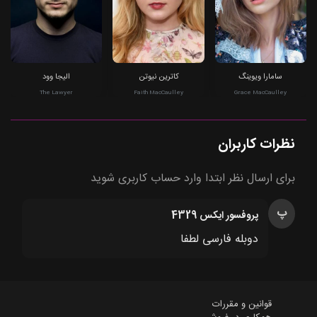
سامارا ویوینگ
کاترین نیوتن
الیجا وود
The Lawyer
Faith MacCaulley
Grace MacCaulley
نظرات کاربران
برای ارسال نظر ابتدا وارد حساب کاربری شوید
پ
پروفسور ایکس 4329
دوبله فارسی لطفا
قوانین و مقررات