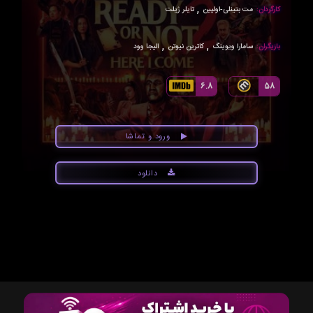
,
کارگردان:
مت بتینلی-اولپین
تایلر ژیلت
,
,
بازیگران:
سامارا ویوینگ
کاترین نیوتن
الیجا وود
6.8
58
ورود و تماشا
دانلود