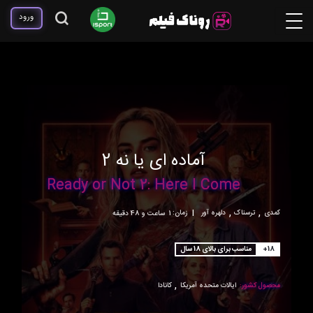
ورود
آماده ای یا نه 2
Ready or Not 2: Here I Come
,
,
کمدی
ترسناک
دلهره آور
|
زمان:
1ساعت و 48 دقیقه
+18
مناسب برای بالای 18 سال
,
محصول کشور:
ایالات متحده آمریکا
کانادا