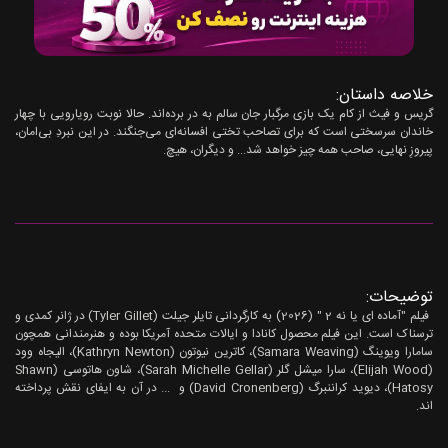
خلاصه داستان:
گریس و فیث از کام یک بازی مرگبار جان سالم به در برده‌اند. حالا نوبت رویارویی با چهار
خاندان سرسختی است که برای تصاحب تختی افسانه‌ای می‌جنگند. در این نبردِ بی‌امان،
پیروزِ نهایی، صاحب همه چیز خواهد شد... و دیگران، هیچ.
توضیحات:
فیلم "آماده ای یا نه 2 " (2026) به کارگردانی تایلر جیلت (Tyler Gillet) در ژانر کمدی و
ترسناک است. این فیلم محصول کانادا و ایالات متحده آمریکا بوده و هنرمندانی همچون
سامارا ویوینگ (Samara Weaving)، کاترین نیوتون (Kathryn Newton)، الیجاه وود
(Elijah Wood)، سارا میشل گلر (Sarah Michelle Gellar)، شاون هاتوسی (Shawn
Hatosy)، دیوید کراننبرگ (David Cronenberg) و ... در آن به ایفای نقش پرداخته
اند.