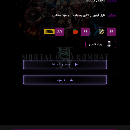
کارگردان:
سایمون مک‌کوید
,
,
بازیگران:
کارل اوربن
آدلین رودولف
جسیکا مکنامی
6.7
64
46
دوبله فارسی
ورود و تماشا
دانلود