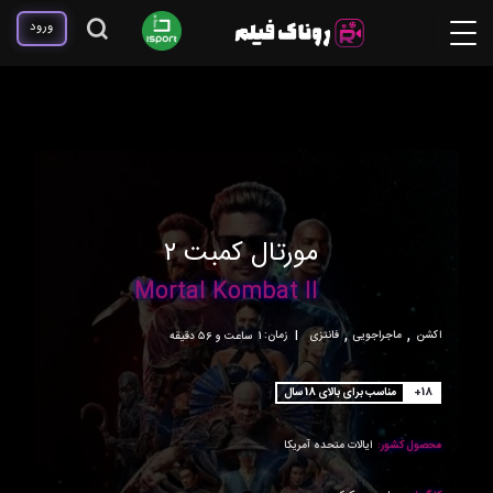
ورود
مورتال کمبت ۲
Mortal Kombat II
,
,
اکشن
ماجراجویی
فانتزی
|
زمان:
1ساعت و 56 دقیقه
+18
مناسب برای بالای 18 سال
محصول کشور:
ایالات متحده آمریکا