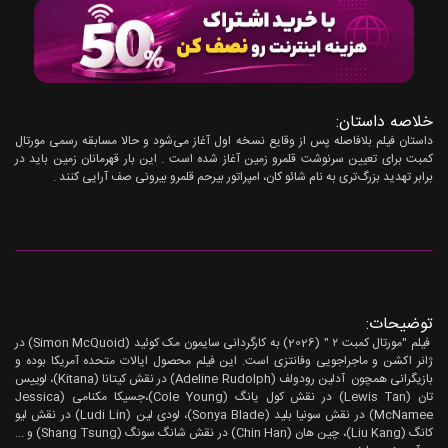
خلاصه داستان:
داستان فیلم بلافاصله پس از وقایع نسخه اول آغاز می‌شود و حالا مسابقه رسمی مورتال
کمبت برای تعیین سرنوشت قلمرو زمین آغاز شده است . این بار قهرمانان زمین باید در
برابر تهدید بزرگ‌تری به نام شائو کان، امپراتور بیرحم قلمرو بیرونی صف آرایی کنند .
توضیحات:
فیلم "مورتال کمبت ۲ " (2026) به کارگردانی سایمون مک کوئید (Simon McQuoid) در
ژانر اکشن و ماجراجویی وفانتزی است. این فیلم محصول ایالات متحده آمریکا بوده و
بازیگرانی همچون آدلین رودولف (Adeline Rudolph) در نقش کیتانا (Kitana)، لوییس
تان (Lewis Tan) در نقش کول یانگ (Cole Young)،جسیکا مکنامی (Jessica
McNamee) در نقش سونیا بلید (Sonya Blade)، لودی لین (Ludi Lin) در نقش لیو
کانگ (Liu Kang)، چین هان (Chin Han) در نقش شانگ سونگ (Shang Tsung) و ...